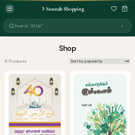
Sunnah Shopping
☽
Search "Quran"
Search "Miswak"
Search "Attar"
Search "Islamic Books"
Search "Black Seed Oil"
Search "Prayer Mat"
Shop
Search "Kids Flash Cards"
Search "Tamil Islamic Books"
6 Products