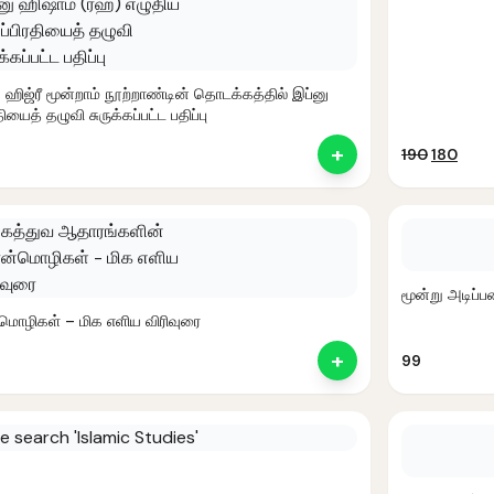
– ஹிஜ்ரீ மூன்றாம் நூற்றாண்டின் தொடக்கத்தில் இப்னு
யைத் தழுவி சுருக்கப்பட்ட பதிப்பு
+
Original
Curr
190
180
price
pric
was:
is:
₹190.
₹180.
மூன்று அடிப்ப
ொழிகள் – மிக எளிய விரிவுரை
+
99