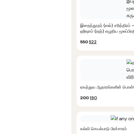
இறைத்தூதர் (ஸல்) சரித்திரம் 
ஹிஷாம் (ரஹ்) எழுதிய மூலப்பிரதி
Original
Current
550
522
price
price
was:
is:
₹550.
₹522.
ஏகத்துவ ஆதாரங்களின் பொன்ம
Original
Current
200
190
price
price
was:
is:
₹200.
₹190.
கல்வி செயல்பாடு பிரச்சாரம்