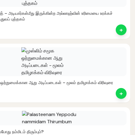
ீத் – அடியார்கள்மீது இருக்கின்ற அல்லாஹ்வின் உரிமையை உரக்கச்
துவப் புத்தகம்
+
l
rent
ce
.
க ஒற்றுமைக்கான ஆறு அடிப்படைகள் – மூலம் தமிழாக்கம் விரிவுரை
+
nt
போது நம்மிடம் திரும்பும்?