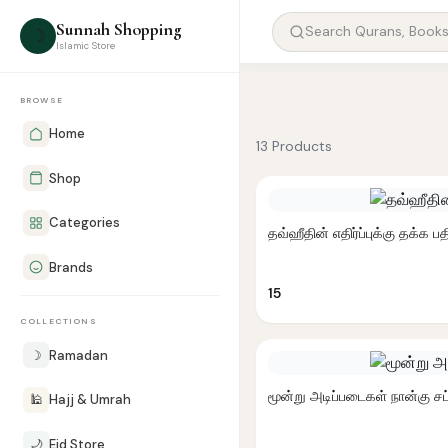
Sunnah Shopping
☽
Islamic Store
BROWSE
Home
13 Products
Shop
Categories
தவ்ஹீதின் எதிர்ப்புக்கு தக்க பத
Brands
15
COLLECTIONS
☽
Ramadan
மூன்று அடிப்படைகள் நான்கு சட
🕌
Hajj & Umrah
🌙
Eid Store