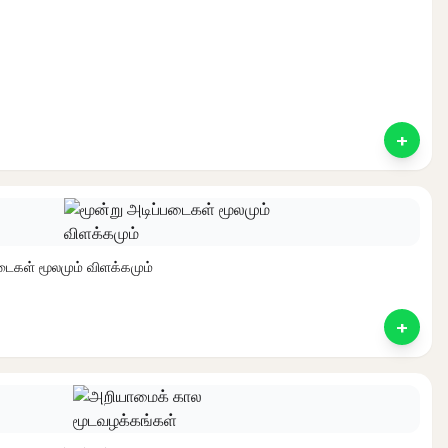
+
ent
e
டைகள் மூலமும் விளக்கமும்
+