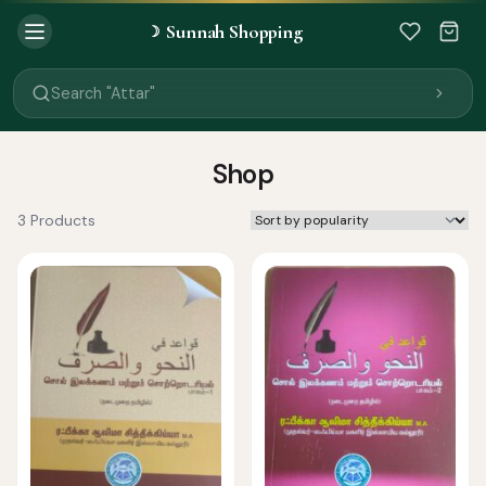
Sunnah Shopping
☽
Search "Quran"
Search "Miswak"
Search "Attar"
Search "Islamic Books"
Search "Black Seed Oil"
Search "Prayer Mat"
Shop
Search "Kids Flash Cards"
Search "Tamil Islamic Books"
3 Products