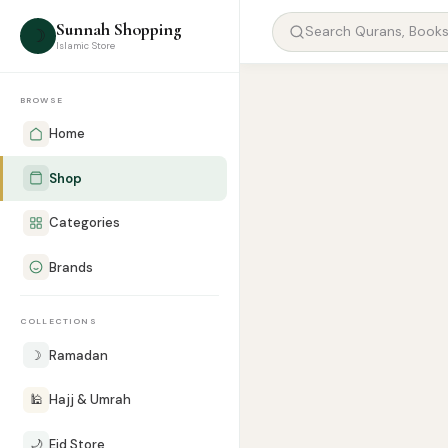
Sunnah Shopping
☽
Islamic Store
BROWSE
Home
Shop
Categories
Brands
COLLECTIONS
☽
Ramadan
🕌
Hajj & Umrah
🌙
Eid Store