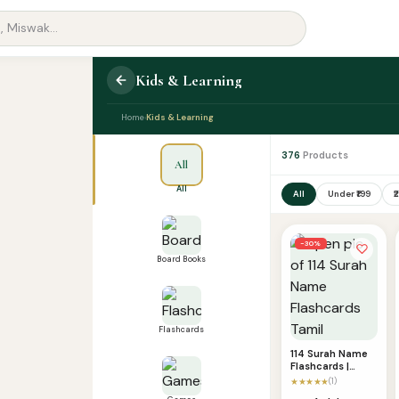
Kids & Learning
Home
Kids & Learning
›
376
Products
All
All
All
Under ₹199
₹
−30%
Board Books
Flashcards
114 Surah Name
Flashcards |
Tamil
★★★★★
(1)