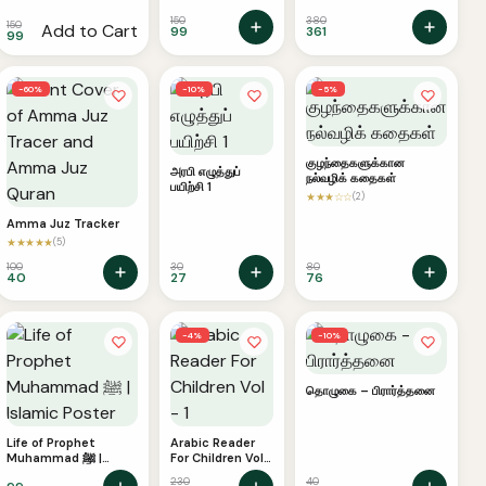
Understand-
Remember
150
380
150
Add to Cart
99
361
99
−60%
−10%
−5%
குழந்தைகளுக்கான
அரபி எழுத்துப்
நல்வழிக் கதைகள்
பயிற்சி 1
★★★☆☆
(2)
Amma Juz Tracker
★★★★★
(5)
100
30
80
40
27
76
−4%
−10%
தொழுகை – பிரார்த்தனை
Life of Prophet
Arabic Reader
Muhammad ﷺ |
For Children Vol
Islamic Poster
– 1
230
40