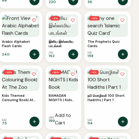
99
220
36
This
product
has
−5%
−10%
multiple
variants.
The
Arabic Alphabet
இனிய இஸ்லாமிய
The Prophets Quiz
Flash Cards
பாடங்கள்
Cards
options
170
175
240
may
162
158
be
chosen
−25%
−20%
−5%
on
the
product
Kids Themed
RAMADAN
நபி மொழிகள் 100 Short
page
Colouring Book| At
NIGHTS | Kids
Hadiths | Part 1
The Zoo
Book
Add to
250
100
120
199
Cart
75
114