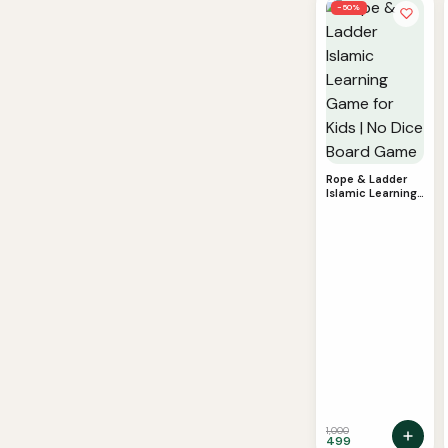
−50%
Rope & Ladder
Islamic Learning
Game for Kids |
No Dice Board
Game
1,000
499