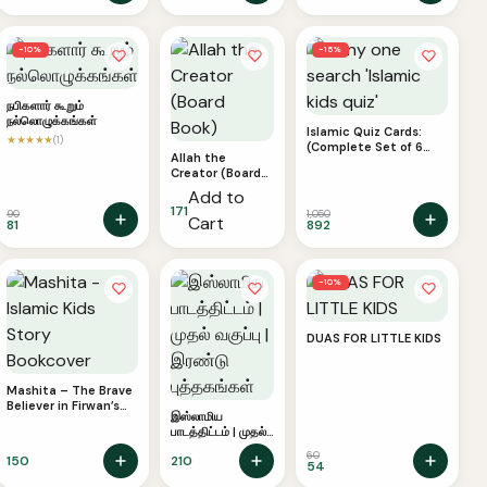
Life
−10%
−15%
நபிகளார் கூறும்
நல்லொழுக்கங்கள்
Islamic Quiz Cards:
★★★★★
(1)
(Complete Set of 6
Allah the
Packs)
Creator (Board
Book)
Add to
171
90
1,050
Cart
81
892
−10%
DUAS FOR LITTLE KIDS
Mashita – The Brave
Believer in Firwan’s
இஸ்லாமிய
Palace | Story Book
பாடத்திட்டம் | முதல்
வகுப்பு | இரண்டு
60
150
210
புத்தகங்கள்
54