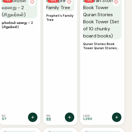
−5%
−34%
−11%
Prophet’s Family
Tree
நபிமார்கள் வரலாறு – 2
(சிறுவர்கள்)
Quran Stories Book
Tower Quran Stories
Book Tower (Set of 10
chunky board books)
60
150
1,400
Original
Current
57
99
1,250
This
price
price
was:
is:
product
₹150.
₹99.