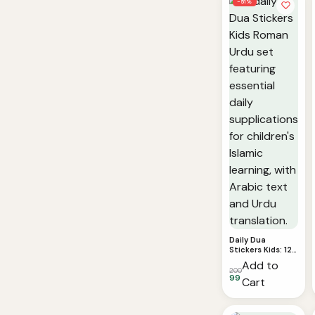
−51%
Daily Dua
Stickers Kids: 12
Roman Urdu
Add to
Duas for Children
200
99
Cart