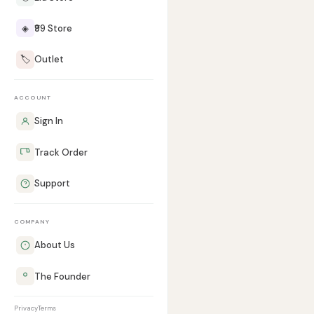
◈
₹99 Store
🏷️
Outlet
ACCOUNT
Sign In
Track Order
Support
COMPANY
About Us
The Founder
Privacy
Terms