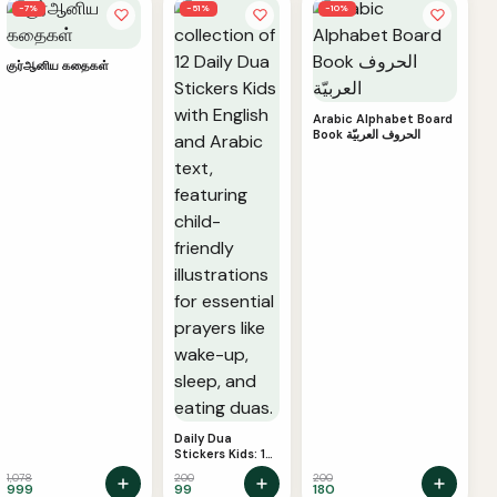
has
−7%
−51%
−10%
multiple
variants.
குர்ஆனிய கதைகள்
The
options
Arabic Alphabet Board
Book الحروف العربيّة
may
be
chosen
on
the
product
page
Daily Dua
Stickers Kids: 12
English Duas for
1,078
200
200
Children’s Daily
999
99
180