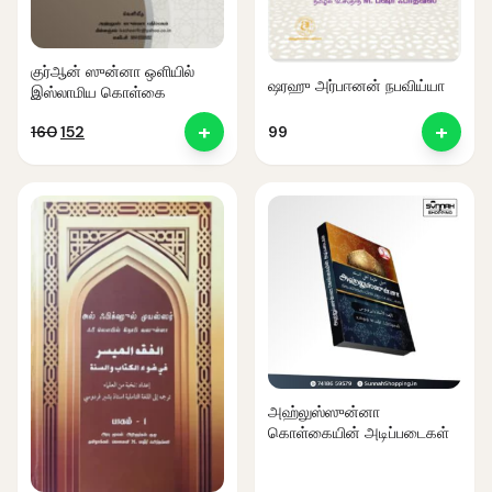
குர்ஆன் ஸுன்னா ஒளியில்
ஷரஹு அர்பஈனன் நபவிய்யா
இஸ்லாமிய கொள்கை
+
+
Original
Current
160
152
99
price
price
was:
is:
₹160.
₹152.
அஹ்லுஸ்ஸுன்னா
கொள்கையின் அடிப்படைகள்