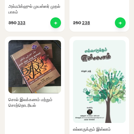
அல்ஃபிக்ஹுல் முயஸ்ஸர் முதல்
பாகம்
+
+
Original
Current
Original
Current
350
333
250
238
price
price
price
price
was:
is:
was:
is:
₹350.
₹333.
₹250.
₹238.
சொல் இலக்கணம் மற்றும்
சொற்றொடரியல்
எல்லாருக்கும் இஸ்லாம்