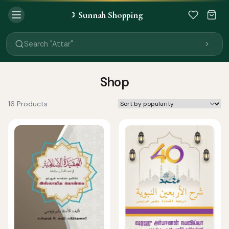
Sunnah Shopping
☽
Search "Quran"
Search "Miswak"
Search "Attar"
Search "Islamic Books"
Search "Black Seed Oil"
Search "Prayer Mat"
Shop
Search "Kids Flash Cards"
Search "Tamil Islamic Books"
16 Products