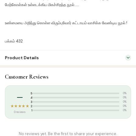
மேற்கோள்கள் உள்ளடக்கிய மிகச்சிறந்த நூல்…..
உண்மையை அறிந்து கொள்ள விரும்புவோர் கட்டாயம் வாசிக்க வேண்டிய நூல்.!
பக்கம் 432
Product Details
SKU:
ASP0199-1
Customer Reviews
Categories:
Fiqh
,
Tamil Islamic Books
Tags:
Ahlussunnah Padippagam
,
மௌலவி பஷீர் ஃபிர்தௌஸி
–
5
0%
4
0%
3
0%
★★★★★
2
0%
1
0%
0 reviews
No reviews yet. Be the first to share your experience.