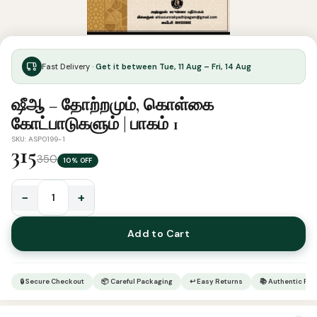
Fast Delivery ·
Get it between Tue, 11 Aug – Fri, 14 Aug
ஷீஆ – தோற்றமும், கொள்கை
கோட்பாடுகளும் | பாகம் 1
SKU: ASP0199-1
315
350
10% OFF
−
+
ஷீஆ
-
Add to Cart
தோற்றமும்,
கொள்கை
கோட்பாடுகளும்
🔒 Secure Checkout
📦 Careful Packaging
↩ Easy Returns
📚 Authentic Pr
|
பாகம்