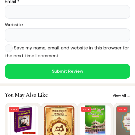
Email
*
Website
Save my name, email, and website in this browser for
the next time I comment.
Noor — Sunnah Shopping AI
Online · Usually replies instantly
You May Also Like
View All →
SALE
SALE
SALE