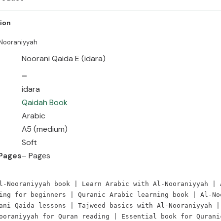
Nooraniyyah Book Name Noorani Qaida E (idara) Author – Publisher ida
tion
ng Soft Number of Pages – Pages . Al-Qaidah Al-Nooraniyyah book | Lea
abic guide | Arabic reading for beginners | Quranic Arabic learning book 
Nooraniyyah
Noorani Qaida E (idara)
–
idara
Qaidah Book
Arabic
A5 (medium)
Soft
Pages
– Pages
l-Nooraniyyah book | Learn Arabic with Al-Nooraniyyah | 
ing for beginners | Quranic Arabic learning book | Al-No
ani Qaida lessons | Tajweed basics with Al-Nooraniyyah |
ooraniyyah for Quran reading | Essential book for Qurani