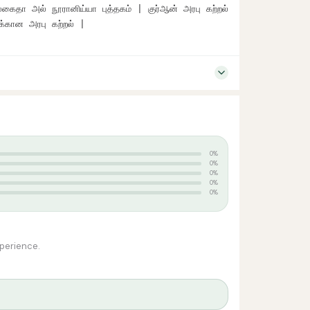
அல் நூரானிய்யா புத்தகம் | குர்ஆன் அரபு கற்றல் 
க்கான அரபு கற்றல் |
0%
0%
0%
0%
0%
xperience.