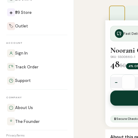
◈
₹99 Store
🏷️
Outlet
Fast Deli
ACCOUNT
Noorani 
Sign In
SKU: SS00660-1
48
50
4% O
Track Order
Support
−
Noorani
Qaida
COMPANY
E
(idara)
About Us
quantity
🔒 Secure Check
The Founder
Privacy
Terms
About this 