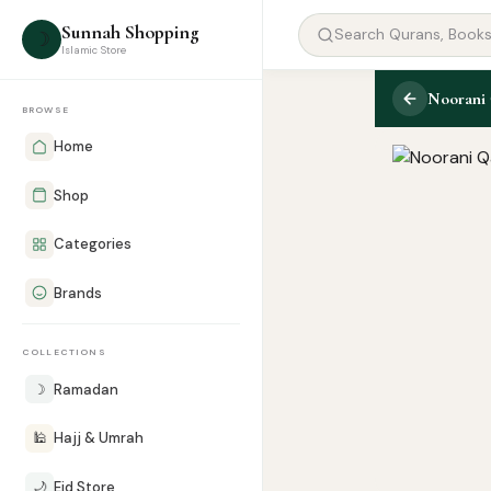
Sunnah Shopping
☽
Islamic Store
Noorani 
BROWSE
Home
Shop
Categories
Brands
COLLECTIONS
☽
Ramadan
🕌
Hajj & Umrah
🌙
Eid Store