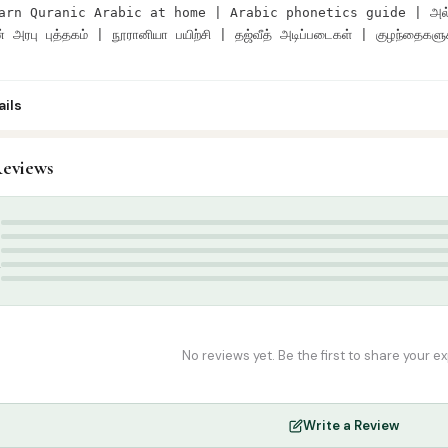
rn Quranic Arabic at home | Arabic phonetics guide | அல்கைதா 
ன் அரபு புத்தகம் | நூரானியா பயிற்சி | தஜ்வீத் அடிப்படைகள் | குழந்தைகளு
ils
-1
eviews
ur’an & Tafseer
,
Quran Learning Books
Yassernal Quran
5
4
3
2
1
No reviews yet. Be the first to share your e
Write a Review