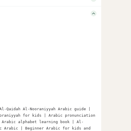
ra Catagory Qaidah Book Language Arabic Size A5
rn Arabic with Al-Nooraniyyah | Al-Qaidah Al-
| Al-Nooraniyyah for kids […]
Al-Qaidah Al-Nooraniyyah Arabic guide | 
oraniyyah for kids | Arabic pronunciation 
 Arabic alphabet learning book | Al-
c Arabic | Beginner Arabic for kids and 