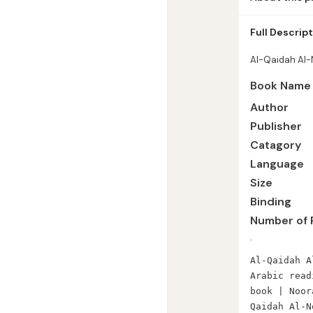
Al-Qaidah Al-
Full Descrip
(medium) Bindi
Nooraniyyah Ar
Al-Qaidah Al-
Book Name
Author
Publisher
Catagory
Language
Size
Binding
Number of 
.
Al-Qaidah A
Arabic read
book | Noor
Qaidah Al-N