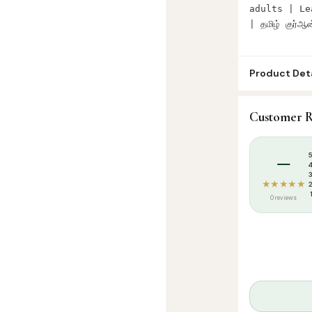
adults | Lea
| தமிழ் குர்ஆ
Product Deta
SKU:
SS00660
Customer R
Categories:
Q
Tags:
qaidah
,
–
★★★★★
0 reviews