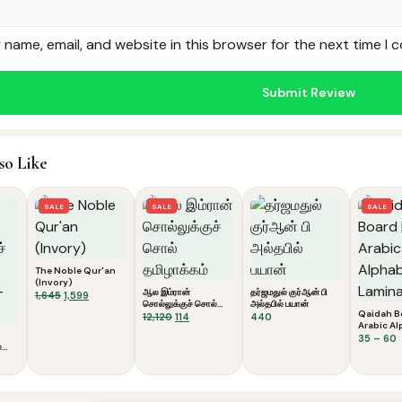
name, email, and website in this browser for the next time I
so Like
SALE
SALE
SALE
The Noble Qur'an
(Invory)
ஆல இம்ரான்
தர்ஜமதுல் குர்ஆன் பி
Original
Current
1,645
1,599
சொல்லுக்குச் சொல்
அல்தபில் பயான்
price
price
Qaidah Bo
தமிழாக்கம்
Original
Current
12,120
114
440
was:
is:
Arabic Al
price
price
₹1,645.
₹1,599.
Laminate
P
35
–
60
was:
is:
்
r
₹12,120.
₹114.
₹
t
₹