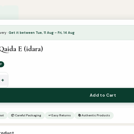
very ·
Get it between Tue, 11 Aug – Fri, 14 Aug
Qaida E (idara)
FF
+
Add to Cart
out
📦 Careful Packaging
↩ Easy Returns
📚 Authentic Products
product