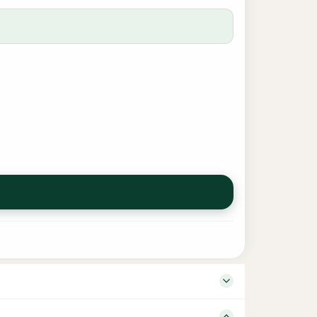
Mufti Umar Shareef Qasimi Publisher Darul Huda