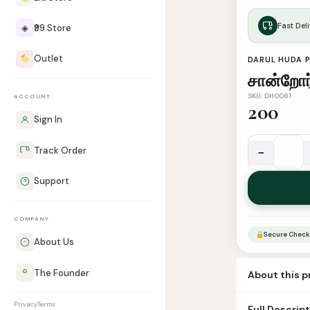
Fast Deli
◈
₹99 Store
Outlet
DARUL HUDA 
சான்றோர்
SKU: DH0081
ACCOUNT
200
Sign In
−
Track Order
சான்றோர்
பாடசாலை
Support
(பாகம்
2)
COMPANY
quantity
Secure Check
About Us
The Founder
About this 
Book Name Saa
Privacy
Terms
Full Descrip