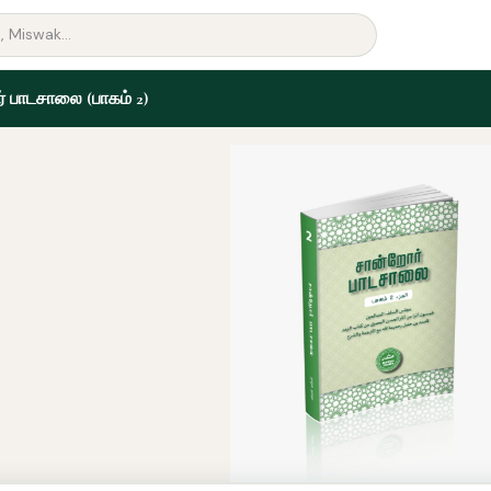
் பாடசாலை (பாகம் 2)