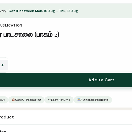
very ·
Get it between Mon, 10 Aug – Thu, 13 Aug
PUBLICATION
 பாடசாலை (பாகம் 2)
+
Add to Cart
out
Careful Packaging
↩ Easy Returns
Authentic Products
product
ndror Paadasaalai Paagam 2 Author Imam Ahmed bin Hambal Translator 
tion