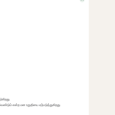
ர் வாழ்வை நம் கண் முன் நிறுத்துகிறது. • அல்லாஹ்விற்காக
 உருவான ஒரு சமுதாயத்தை நமக்கு […]
ுகிறது.
ேண்டும் என்ற மன உறுதியை ஏற்படுத்துகிறது.