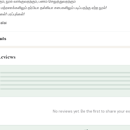
ும், நூல் வாங்குவதற்கும், பணம் செலுத்துவதற்கும்
 மத்ரஸாக்களிலும் தர்பியா தஸ்கியா சபைகளிலும் படிப்பதற்கு ஏற்ற நூல்!
கள்! பரப்புங்கள்!
alai
ils
eviews
khlaaq / Nasihat
,
Tamil Islamic Books
தா பதிப்பகம்
,
முஃப்தி உமர் ஷரீஃப் காசிமி
5
 kg
4
3
2
1
No reviews yet. Be the first to share your e