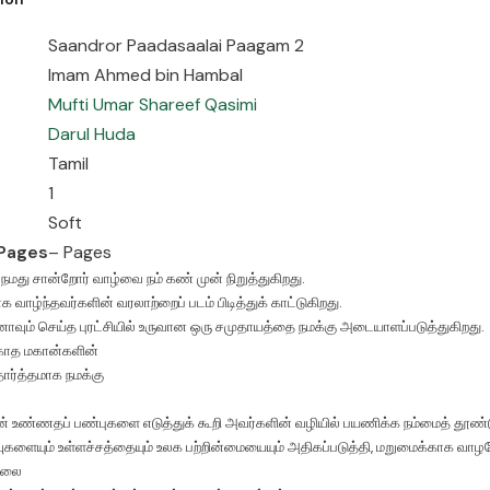
 Edition 1 Binding Soft Number of Pages – Pages நூல் அறிமுகம்:• நமது சான்றோ
வரலாற்றைப் படம் பிடித்துக் காட்டுகிறது. • குர்ஆனும் சுன்னாவும் செய்த புரட்சியில்
Saandror Paadasaalai Paagam 2
Imam Ahmed bin Hambal
Mufti Umar Shareef Qasimi
Darul Huda
Tamil
1
Soft
Pages
– Pages
 நமது சான்றோர் வாழ்வை நம் கண் முன் நிறுத்துகிறது.
 வாழ்ந்தவர்களின் வரலாற்றைப் படம் பிடித்துக் காட்டுகிறது.
்னாவும் செய்த புரட்சியில் உருவான ஒரு சமுதாயத்தை நமக்கு அடையாளப்படுத்துகிறது.
ாத மகான்களின்
ர்த்தமாக நமக்கு
் உண்ணதப் பண்புகளை எடுத்துக் கூறி அவர்களின் வழியில் பயணிக்க நம்மைத் தூண்ட
ுகளையும் உள்ளச்சத்தையும் உலக பற்றின்மையையும் அதிகப்படுத்தி, மறுமைக்காக வாழவ
ாலை