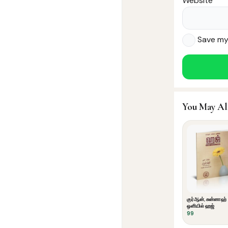
Website
Save my 
You May Al
குர்ஆன், சுன்னாஹ்
ஒளியில் ஹஜ்
99