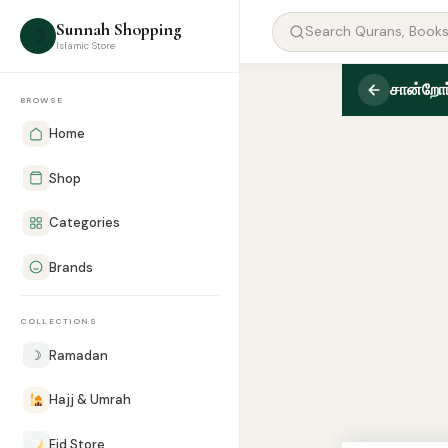
Sunnah Shopping
☽
Islamic Store
சான்றோர
BROWSE
Home
Shop
Categories
Brands
COLLECTIONS
☽
Ramadan
Hajj & Umrah
Eid Store