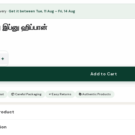
very ·
Get it between Tue, 11 Aug – Fri, 14 Aug
இப்னு ஹிப்பான்
+
Add to Cart
out
📦 Careful Packaging
↩ Easy Returns
📚 Authentic Products
product
n Hibban Tamil Publication Al Mutharjim Publication Author – ISBN-13 – L
tion
es –