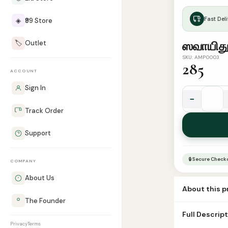
Fast Deli
◈
₹99 Store
🏷️
Outlet
ஸவாயிது 
SKU: AMP0003
285
ACCOUNT
Sign In
−
ஸவாயிது
Track Order
இப்னு
ஹிப்பான்
Support
quantity
🔒 Secure Check
COMPANY
About Us
About this 
The Founder
Book Zawaid Ib
Full Descrip
Number of Pag
Privacy
Terms