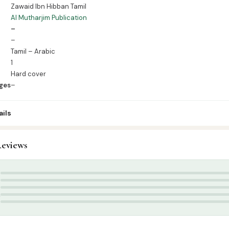
Zawaid Ibn Hibban Tamil
Al Mutharjim Publication
–
–
Tamil – Arabic
1
Hard cover
ges
–
ils
3
eviews
adees
,
Tamil Islamic Books
rjim Publication
,
Hadees Books Tamil
,
ஸவாயிது
5
4
3
2
1