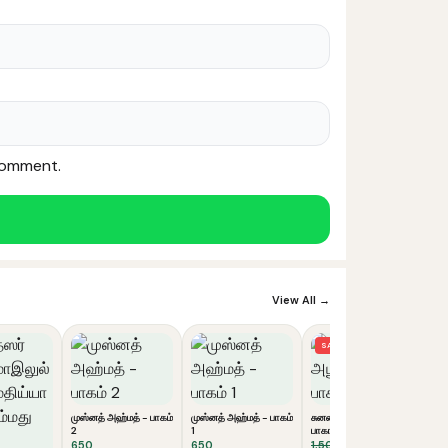
 comment.
View All →
SALE
முஸ்னத் அஹ்மத் - பாகம்
முஸ்னத் அஹ்மத் - பாகம்
சுனன் அபூதாவூத் (2
2
1
பாகங்கள்)
Original
Current
650
650
1,500
1,425