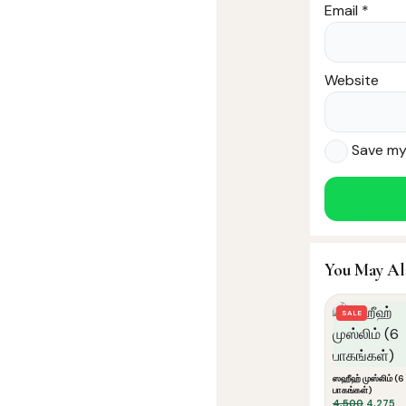
Email
*
Website
Save my 
You May Al
SALE
ஸஹீஹ் முஸ்லிம் (6
பாகங்கள்)
Original
Cu
4,500
4,275