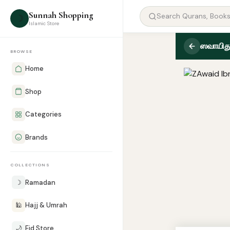
Sunnah Shopping
☽
Islamic Store
ஸவாயிது
BROWSE
Home
Shop
Categories
Brands
COLLECTIONS
☽
Ramadan
🕌
Hajj & Umrah
🌙
Eid Store