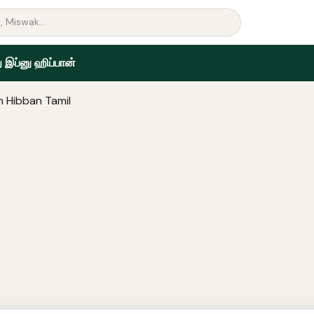
 இப்னு ஹிப்பான்