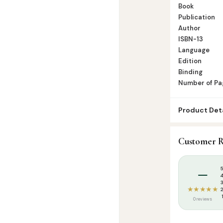
Book
Publication
Author
ISBN-13
Language
Edition
Binding
Number of Pa
Product Deta
SKU:
AMP000
Customer R
Categories:
H
Tags:
Al Mutha
–
★★★★★
0 reviews