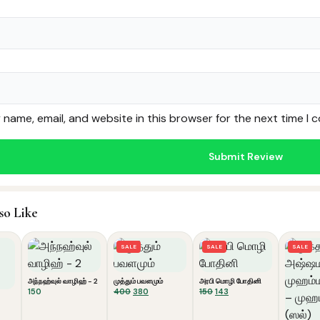
name, email, and website in this browser for the next time I
so Like
SALE
SALE
SALE
அந்நஹ்வுல் வாழிஹ் - 2
முத்தும் பவளமும்
அரபி மொழி போதினி
Original
Current
Original
Current
150
400
380
150
143
price
price
price
price
was:
is:
was:
is:
rrent