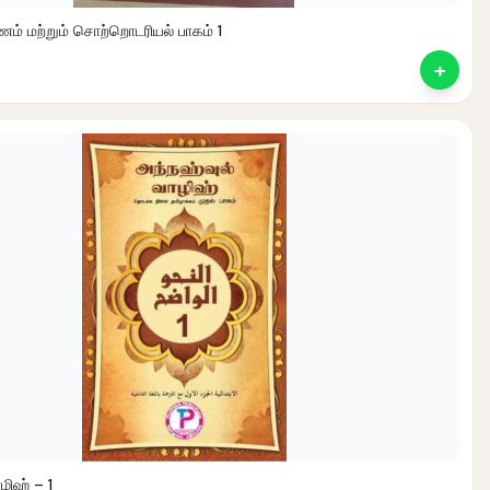
் மற்றும் சொற்றொடரியல் பாகம் 1
+
ent
ழிஹ் – 1