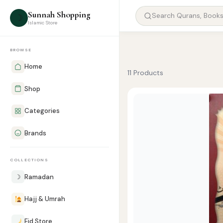
Sunnah Shopping
☽
Islamic Store
BROWSE
Home
11 Products
Shop
Categories
Brands
COLLECTIONS
☽
Ramadan
Hajj & Umrah
Eid Store