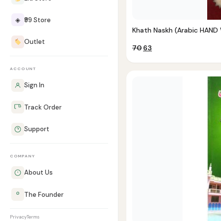
◈
₹99 Store
Khath Naskh (Arabic HAND
Outlet
Original
Current
70
63
price
price
was:
is:
ACCOUNT
₹70.
₹63.
Sign In
Track Order
Support
COMPANY
About Us
The Founder
Privacy
Terms