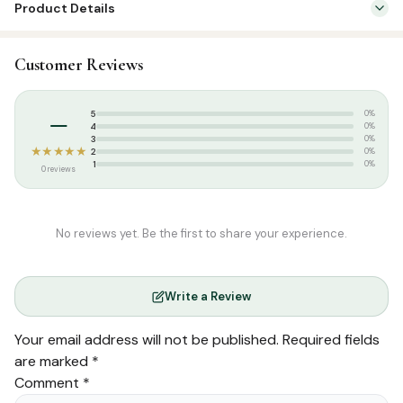
Product Details
இருக்கும். அவர்கள் சிறிதும் உலக இன்பங்களுக்கு அடிமையாகிவிட மாட்டார்கள்.
மறுமை பற்றிய சிந்தனையிலேயே அவர்கள் வாழ்வை அர்ப்பணிப்பார்கள்.
SKU:
SS00930
அதற்கான ஏற்பாடுகளை விரைந்து இவ்வுலக வாழ்வில் ஈட்டிக் கொள்வார்கள்.
Customer Reviews
Categories:
Akhlaaq / Nasihat
,
Tamil Islamic Books
அற்ப இவ்வுலகத்திற்கு பாடுபட மாட்டார்கள். மறுமைக்கான விளைச்சளை
இவ்வுலகில் விதைப்பார்கள்.
Tags:
Nidha Publications
,
Ummu Nidha
–
5
0%
4
0%
3
0%
★★★★★
2
0%
1
0%
0 reviews
No reviews yet. Be the first to share your experience.
Write a Review
Your email address will not be published.
Required fields
are marked
*
Comment
*