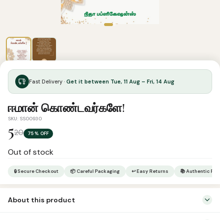
Fast Delivery ·
Get it between Tue, 11 Aug – Fri, 14 Aug
ஈமான் கொண்டவர்களே!
SKU: SS00930
5
20
75% OFF
Out of stock
🔒 Secure Checkout
📦 Careful Packaging
↩ Easy Returns
📚 Authentic Pr
About this product
நபிமார்கள், சஹாபாக்கள், நல்லடியார்களின் முழு வாழ்வும் மறுமையை நோக்கியே