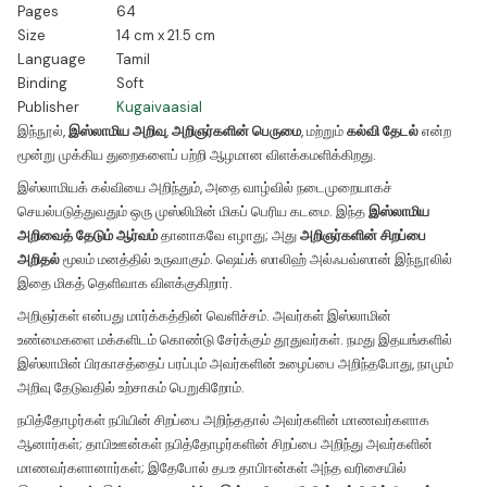
Pages
64
Size
14 cm x 21.5 cm
Language
Tamil
Binding
Soft
Publisher
Kugaivaasial
இந்நூல்,
இஸ்லாமிய அறிவு
,
அறிஞர்களின் பெருமை
, மற்றும்
கல்வி தேடல்
என்ற
மூன்று முக்கிய துறைகளைப் பற்றி ஆழமான விளக்கமளிக்கிறது.
இஸ்லாமியக் கல்வியை அறிந்தும், அதை வாழ்வில் நடைமுறையாகச்
செயல்படுத்துவதும் ஒரு முஸ்லிமின் மிகப் பெரிய கடமை. இந்த
இஸ்லாமிய
அறிவைத் தேடும் ஆர்வம்
தானாகவே எழாது; அது
அறிஞர்களின் சிறப்பை
அறிதல்
மூலம் மனத்தில் உருவாகும். ஷெய்க் ஸாலிஹ் அல்ஃபவ்ஸான் இந்நூலில்
இதை மிகத் தெளிவாக விளக்குகிறார்.
அறிஞர்கள் என்பது மார்க்கத்தின் வெளிச்சம். அவர்கள் இஸ்லாமின்
உண்மைகளை மக்களிடம் கொண்டு சேர்க்கும் தூதுவர்கள். நமது இதயங்களில்
இஸ்லாமின் பிரகாசத்தைப் பரப்பும் அவர்களின் உழைப்பை அறிந்தபோது, நாமும்
அறிவு தேடுவதில் உற்சாகம் பெறுகிறோம்.
நபித்தோழர்கள் நபியின் சிறப்பை அறிந்ததால் அவர்களின் மாணவர்களாக
ஆனார்கள்; தாபிஊன்கள் நபித்தோழர்களின் சிறப்பை அறிந்து அவர்களின்
மாணவர்களானார்கள்; இதேபோல் தபஉ தாபிஈன்கள் அந்த வரிசையில்