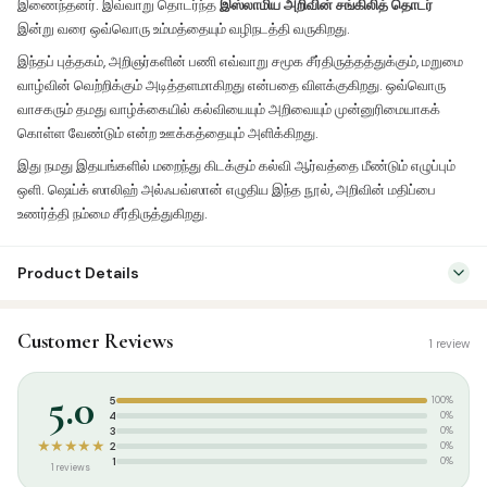
இணைந்தனர். இவ்வாறு தொடர்ந்த
இஸ்லாமிய அறிவின் சங்கிலித் தொடர்
இன்று வரை ஒவ்வொரு உம்மத்தையும் வழிநடத்தி வருகிறது.
இந்தப் புத்தகம், அறிஞர்களின் பணி எவ்வாறு சமூக சீர்திருத்தத்துக்கும், மறுமை
வாழ்வின் வெற்றிக்கும் அடித்தளமாகிறது என்பதை விளக்குகிறது. ஒவ்வொரு
வாசகரும் தமது வாழ்க்கையில் கல்வியையும் அறிவையும் முன்னுரிமையாகக்
கொள்ள வேண்டும் என்ற ஊக்கத்தையும் அளிக்கிறது.
இது நமது இதயங்களில் மறைந்து கிடக்கும் கல்வி ஆர்வத்தை மீண்டும் எழுப்பும்
ஒளி. ஷெய்க் ஸாலிஹ் அல்ஃபவ்ஸான் எழுதிய இந்த நூல், அறிவின் மதிப்பை
உணர்த்தி நம்மை சீர்திருத்துகிறது.
Product Details
SKU:
KP0031
Customer Reviews
1 review
Categories:
Akhlaaq / Nasihat
,
Tamil Islamic Books
Tags:
குகைவாசிகள்
5.0
5
100%
4
0%
3
0%
★★★★★
2
0%
1
0%
1 reviews