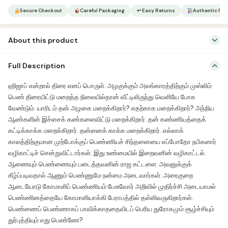
Secure Checkout
Careful Packaging
↩ Easy Returns
Authentic Pro
About this product
முஸ்லிம் பெண்ணின் அழகையும் அலங்காரத்தையும் மறைக்கின்ற மேலங்கியை
Full Description
ஹிஜாப், புர்கா, பர்தா என்பார்கள். இது எதற்காக? இது எப்படி இருக்க வேண்டும்?
இதன் நன்மைகள் என்ன? பெண்ணழகை அந்நிய ஆண்களுக்கு
ஹிஜாப் என்றால் திரை எனப் பொருள். அழகுக்கும் அலங்காரத்திற்கும் முஸ்லிம்
வெளிப்படுத்துவதால் விளைகின்ற தீமைகள் என்ன? பதில் தருகிறது இந்நூல்.
பெண் திரையிட்டு மறைத்த நிலையில்தான் வீட்டிலிருந்து வெளியே போக
வேண்டும். யாரிடம் தன் அழகை மறைக்கிறார்? எதற்காக மறைக்கிறார்? அந்நிய
ஆண்களின் இச்சைக் கண்களைவிட்டு மறைக்கிறார். தன் கண்ணியத்தைக்
கட்டிக்காக்க மறைக்கிறார். தன்னைக் காக்க மறைக்கிறார். எல்லாக்
காலத்திற்குமான முற்போக்குப் பெண்ணியச் சிந்தனையை எப்போதோ நபிகளார்
வழிகாட்டிச் சென்றுவிட்டார்கள். இது உண்மையில் இறைவனின் வழிகாட்டல்.
ஆணையும் பெண்ணையும் படைத்தவனின் ராஜ கட்டளை. அவனுக்குக்
கீழ்ப்படிவதால் ஆணும் பெண்ணுமே நன்மை அடைவார்கள். அரைகுறை
ஆடையோடு கோமாளிப் பெண்ணியம் பேசுவோர் அறிவில் முதிர்ச்சி அடையாமல்
பெண்ணினத்தையே கோமாளியாக்கி பேராபத்தில் தள்ளிவருகிறார்கள்.
பெண்ணைப் பெண்ணாகப் பாவிக்காததைவிடப் பெரிய துரோகமும் சூழ்ச்சியும்
துர்புத்தியும் எது பெண்ணே?