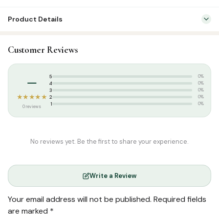
Product Details
SKU:
KP0020
Customer Reviews
Categories:
Tamil Islamic Books
,
Family & Parenting
Tags:
குகைவாசிகள்
,
ஷெய்க் அப்துல் அஸீஸ் இப்னு பாஸ்
–
5
0%
4
0%
3
0%
★★★★★
2
0%
1
0%
0 reviews
No reviews yet. Be the first to share your experience.
Write a Review
Your email address will not be published.
Required fields
are marked
*