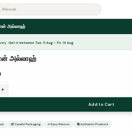
ான் அல்லாஹ்
very ·
Get it between Tue, 11 Aug – Fri, 14 Aug
ன் அல்லாஹ்
+
Add to Cart
out
📦 Careful Packaging
↩ Easy Returns
📚 Authentic Products