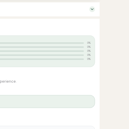
0%
0%
0%
0%
0%
xperience.