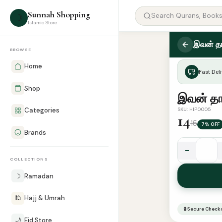
Sunnah Shopping
☽
Islamic Store
இவன் த
BROWSE
Home
Fast Deli
Shop
இவன் தா
SKU: HIP0005
Categories
14
15
7% OFF
Brands
−
இவன்
COLLECTIONS
தான்
☽
Ramadan
அல்லாஹ்
quantity
🕌
Hajj & Umrah
🔒 Secure Check
🌙
Eid Store