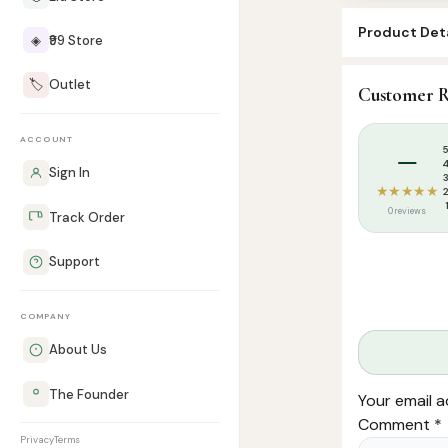
Product Deta
◈
₹99 Store
SKU:
HIP0005
🏷️
Outlet
Customer R
Categories:
T
Tags:
S.கமாலுத
–
ACCOUNT
Sign In
★★★★★
0 reviews
Track Order
Support
COMPANY
About Us
The Founder
Your email a
Comment
*
Privacy
Terms