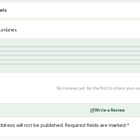
ils
eviews
amil Islamic Books
,
Dawah
்தீன் மதனி
,
ஹிரா பப்ளிகேஷன்ஸ்
5
4
3
2
1
No reviews yet. Be the first to share your e
Write a Review
ddress will not be published.
Required fields are marked
*