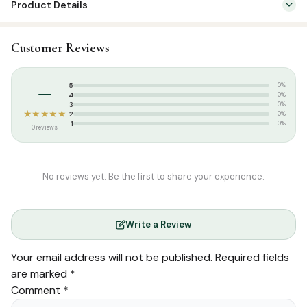
Product Details
SKU:
SBC0079
Customer Reviews
Categories:
Aqeedah
,
Tamil Islamic Books
Tags:
Zainab Khader Siddiqiya
,
சாஜிதா புக் சென்டர்
–
5
0%
4
0%
3
0%
★★★★★
2
0%
1
0%
0 reviews
No reviews yet. Be the first to share your experience.
Write a Review
Your email address will not be published.
Required fields
are marked
*
Comment
*