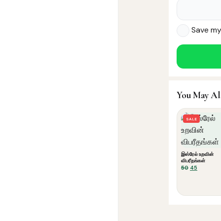
Save my 
You May Al
SALE
இஸ்ரேல் உறவின்
விபரீதங்கள்
Original
Current
50
45
price
price
was:
is:
₹50.
₹45.