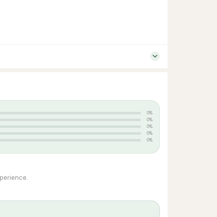
0%
0%
0%
0%
0%
xperience.