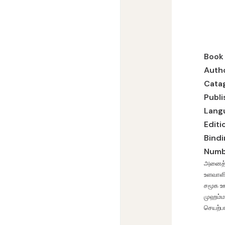
என்று செல்போனை
வரையுள்ள அனைத
Book
Auth
Cata
Publi
Lang
Editi
Bind
Numb
அனைத்து
உளவாளி
சமூக ஊ
முஹம்ம
செயற்பா