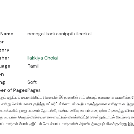
 குறித்து எட்வர்ட் ஸ்னோடன் கூறிய கருத்துகளை எளிதாக கடந்துவிட முடியாது. ச
்து விசயங்களையும் […]
 Name
neengal kankaanippil ulleerkal
or
gory
sher
Ilakkiya Cholai
uage
Tamil
on
ing
Soft
er of Pages
Pages
ம் டிஜிட்டல் மயமாகிவிட்ட நிலையில் இந்த உலகில் நாம் மிகவும் கவனமாக பயணிக்க 
 என்று செல்போனை குறித்து எட்வர்ட் ஸ்னோடன் கூறிய கருத்துகளை எளிதாக கடந்துவ
டகங்களில் நமது பயணம் தொடங்கி, கண்காணிப்பு உலகம் வரையுள்ள அனைத்து விசயங்கள
து ஃபயாஸ். வெறும் பிரச்சனைகளை மட்டும் விளக்கிவிட்டு சென்றுவிடாமல் அவற்ற
ட்டாளர்கள் போல் டிஜிட்டல் செயல்பாட்டாளர்களின் அவசியத்தையும் விளக்குகிறது இந்