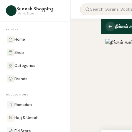
Sunnah Shopping
☽
Islamic Store
நீங்கள் 
BROWSE
Home
Shop
Categories
Brands
COLLECTIONS
☽
Ramadan
🕌
Hajj & Umrah
🌙
Eid Store