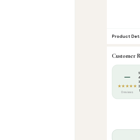
Product Deta
SKU:
ICP0129
Customer R
Categories:
A
Tags:
Ilakiya C
–
★★★★★
0 reviews