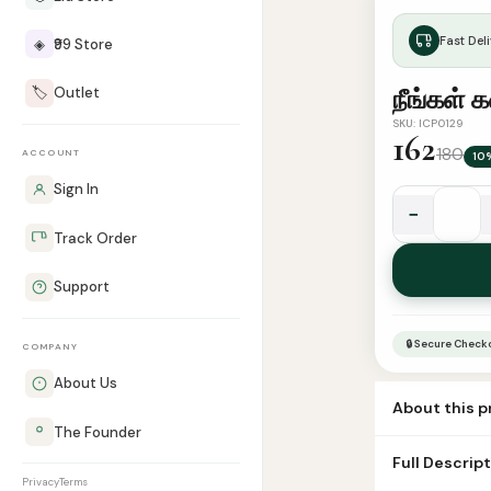
Fast Deli
◈
₹99 Store
🏷️
Outlet
நீங்கள் 
SKU: ICP0129
162
180
ACCOUNT
10
Sign In
−
நீங்கள்
Track Order
கண்காணிப்பி
உள்ளீர்கள்
Support
quantity
🔒 Secure Check
COMPANY
About Us
About this 
The Founder
Book Name neen
Full Descrip
Pages அனைத்தும
Privacy
Terms