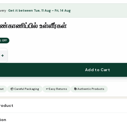
very ·
Get it between Tue, 11 Aug – Fri, 14 Aug
கண்காணிப்பில் உள்ளீர்கள்
% OFF
+
ல்
Add to Cart
out
📦 Careful Packaging
↩ Easy Returns
📚 Authentic Products
product
gal kankaanippil ulleerkal Author Catagory Publisher Ilakkiya Cholai L
tion
் டிஜிட்டல் மயமாகிவிட்ட நிலையில் இந்த உலகில் நாம் மிகவும் கவனமாக பயணிக்க வ