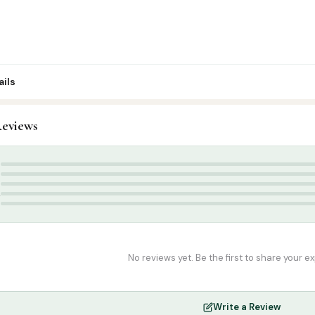
ils
eviews
khlaaq / Nasihat
,
Tamil Islamic Books
holai
5
4
3
2
1
No reviews yet. Be the first to share your e
Write a Review