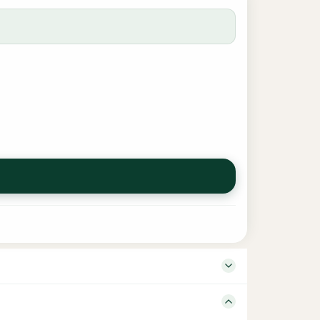
anguage Tamil Edition Binding Soft Number of Pages
ேண்டியது அவசியமாகிறது. சட்டைப் பையில் இருக்கும் உளவாளி