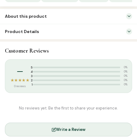
About this product
இறைத்தூதர் முஹம்மது(ஸல்) அவர்களின் கற்பித்தல் முறையை பற்றி விரிவாக
Product Details
பேசும் நூல்.
SKU:
SP2325
Customer Reviews
Categories:
Akhlaaq / Nasihat
,
Tamil Islamic Books
Tags:
Darussalah
–
5
0%
4
0%
3
0%
★★★★★
2
0%
1
0%
0 reviews
No reviews yet. Be the first to share your experience.
Write a Review