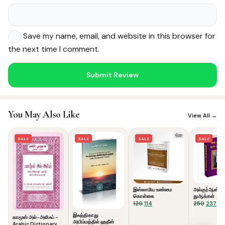
Save my name, email, and website in this browser for
the next time I comment.
Noor — Sunnah Shopping AI
Online · Usually replies instantly
You May Also Like
View All →
SALE
SALE
SALE
SALE
இஸ்லாமிய உண்மை
அல்குர்ஆன் கூற
கொள்கை
துஆக்கள்
Original
Current
Origina
Cu
120
114
250
237
price
price
price
pri
இஃத்திகாது
காமூஸ் அல்-அலிஃப் -
was:
is:
was:
is:
அயிம்மத்தில் ஹதீஸ்
Arabic Dictionary