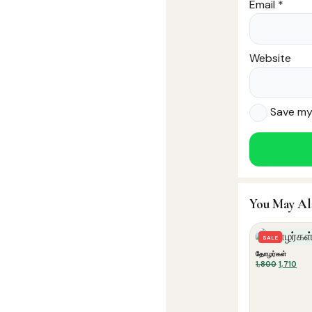
Email
*
Website
Save my 
You May Al
SALE
தோழர்கள்
Original
Cur
1,800
1,710
price
pric
was:
is:
₹1,800.
₹1,71