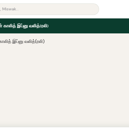
் காலித் இப்னு வலித்(ரலி)