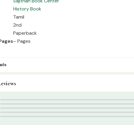
Sajithah Book Center
History Book
Tamil
2nd
Paperback
Pages
– Pages
ils
eviews
eerah & History
,
Tamil Islamic Books
istory Tamil
,
ஸஹாபாக்கள் வரலாறு
5
4
3
2
1