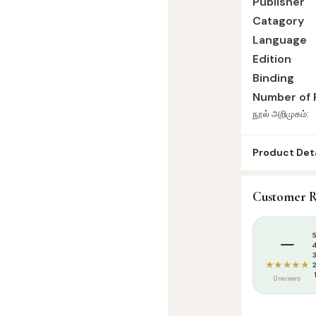
Publisher
Catagory
Language
Edition
Binding
Number of 
நூல் அறிமுகம்:
Product Deta
SKU:
SBC1217
Customer R
Categories:
S
Tags:
Sahaba H
–
★★★★★
0 reviews