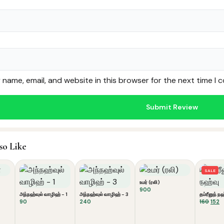
name, email, and website in this browser for the next time I
so Like
SALE
உமர் (ரலி)
rent
900
அந்நஹ்வுல் வாழிஹ் - 1
அந்நஹ்வுல் வாழிஹ் - 3
தம்ரீனுந் நஹ
e
Origi
C
90
240
160
152
price
p
0.
was:
is