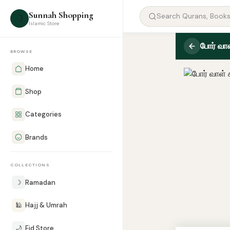
Sunnah Shopping
☽
Islamic Store
போர் வாள
BROWSE
Home
Shop
Categories
Brands
COLLECTIONS
☽
Ramadan
🕌
Hajj & Umrah
🌙
Eid Store