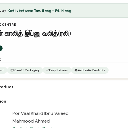
very ·
Get it between Tue, 11 Aug – Fri, 14 Aug
K CENTRE
் காலித் இப்னு வலித்(ரலி)
F
k
out
📦 Careful Packaging
↩ Easy Returns
📚 Authentic Products
product
 Vaal Khalid Ibnu Valeed Author Mahmood Ahmed Publisher Sajithah Boo
tion
nding Paperback Number of Pages – Pages நூல் அறிமுகம்:
Por Vaal Khalid Ibnu Valeed
Mahmood Ahmed