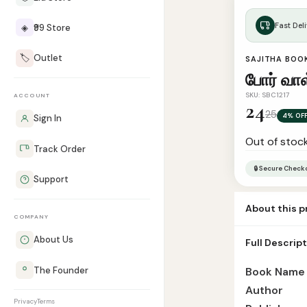
Fast Deli
◈
₹99 Store
🏷️
Outlet
SAJITHA BOO
போர் வாள
SKU: SBC1217
ACCOUNT
24
25
4% OF
Sign In
Out of stoc
Track Order
🔒 Secure Check
Support
About this 
COMPANY
Book Name Por
About Us
Full Descrip
Edition 2nd Bi
The Founder
Book Name
Author
Privacy
Terms