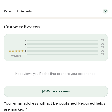
Product Details
SKU:
KP0045
Customer Reviews
Categories:
Dua / Ruqya
,
Tamil Islamic Books
Tags:
குகைவாசிகள்
–
5
0%
4
0%
3
0%
★★★★★
2
0%
1
0%
0 reviews
No reviews yet. Be the first to share your experience.
Write a Review
Your email address will not be published.
Required fields
are marked
*