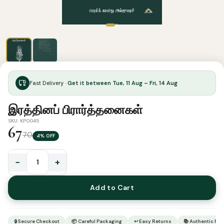
Fast Delivery ·
Get it between Tue, 11 Aug – Fri, 14 Aug
இரத்தினப் பிரார்த்தனைகள்
SKU: KP0045
67
70
4% OFF
−
+
இரத்தினப்
பிரார்த்தனைகள்
Add to Cart
quantity
🔒 Secure Checkout
📦 Careful Packaging
↩ Easy Returns
📚 Authentic Pr