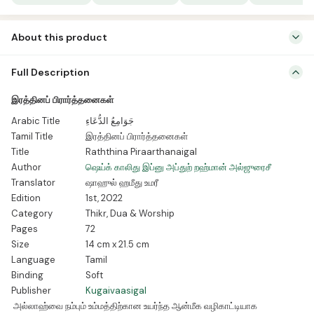
About this product
பிரார்த்தனைகள் செய்வதின் முக்கியத்துவம், அதன் ஒழுக்கங்கள், பிரார்த்தனை
Full Description
வாக்கியங்கள் எப்படி இருக்க வேண்டும் போன்ற விசயங்களை விவரிக்கும் நூல்
இரத்தினப் பிரார்த்தனைகள்
Arabic Title
جَوَامِعُ الدُّعَاءِ
Tamil Title
இரத்தினப் பிரார்த்தனைகள்
Title
Raththina Piraarthanaigal
Author
ஷெய்க் காலிது இப்னு அப்துற் றஹ்மான் அல்ஜுரைசீ
Translator
ஷாஹுல் ஹமீது உமரீ
Edition
1st, 2022
Category
Thikr, Dua & Worship
Pages
72
Size
14 cm x 21.5 cm
Language
Tamil
Binding
Soft
Publisher
Kugaivaasigal
அல்லாஹ்வை நம்பும் உம்மத்திற்கான உயர்ந்த ஆன்மீக வழிகாட்டியாக