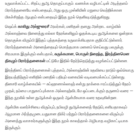
உருவாக்கப்பட்ட சிறப்பு துஆ தொகுப்பாகும். வணக்க வழிபாட்டின் அடித்தளம்
பிரார்த்தனையே என்பதையும், அது ஒரு முஸ்லிமின் மறுமை வெற்றிக்கான
மிகச்சிறந்த ஆயுதம் என்பதையும் இந்த நூல் தெளிவுபடுத்துகிறது.
ஷெய்க்
காலிது அல்ஜுரைசீ
அவர்கள், மனிதன் தனது அன்றாட வாழ்வில்
அல்லாஹ்வை நினைத்து எல்லா நேரங்களிலும் ஓதக்கூடிய துஆக்களை ஒன்றாக
தொகுக்க விரும்பி இந்தப் புத்தகத்தை உருவாக்கியதாக குறிப்பிட்டுள்ளார்.
பிரார்த்தனைகள் அனைத்தையும் மொத்தமாக மனனம் செய்வது பலருக்கு
சிரமமாக இருக்கும் என்பதால்,
சுருக்கமான, பொருள் நிறைந்த, இரத்தினமென
திகழும் பிரார்த்தனைகள்
மட்டுமே இதில் தேர்ந்தெடுத்து வழங்கப்பட்டுள்ளன.
இரத்தினப் பிரார்த்தனைகள் புத்தகம், அல்லாஹ்வின் உதவியை நாடும் ஒவ்வொரு
இதயத்திற்கும் எளிதில் மனதில் பதியும் வகையில் வடிவமைக்கப்பட்டுள்ளது.
தினசரி வாழ்க்கையில் — சுப்ஹானால்லாஹ் என்று நாக்கை ஈரப்படுத்தும் நேரம்
முதல், நம்மை பாதுகாப்புக்காக அல்லாஹ்விடமே ஒப்படைக்கும் தருணம் வரை —
இந்த நூலில் உள்ள துஆக்கள் ஒருவர் ஆன்மீகமாக வளர உதவுகின்றன.
ஆன்மிக வளர்ச்சியை விரும்பும், நபிவழி துஆக்களைத் தேடும், எளியதாகவும்
ஆழமான அர்த்தமுடையதுமான திக்ர் மற்றும் பிரார்த்தனைகளை விரும்பும்
அனைத்து வாசகர்களுக்கும் இந்த நூல் காலத்தால் அழியாத வழிகாட்டியாக
இருக்கும்.