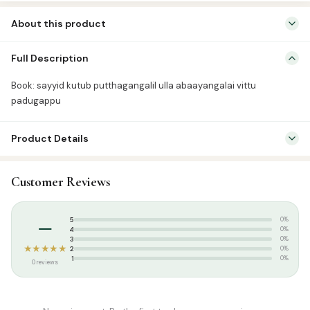
பாதுகாப்பு
About this product
quantity
Book: sayyid kutub putthagangalil ulla abaayangalai vittu
Full Description
padugappu
Book: sayyid kutub putthagangalil ulla abaayangalai vittu
padugappu
Product Details
SKU:
KP0136
Customer Reviews
Categories:
Aqeedah
,
Tamil Islamic Books
–
5
0%
4
0%
3
0%
★★★★★
2
0%
1
0%
0 reviews