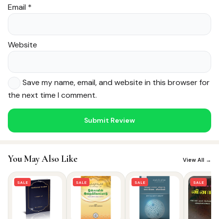
Email
*
Website
Save my name, email, and website in this browser for
the next time I comment.
Noor — Sunnah Shopping AI
Online · Usually replies instantly
You May Also Like
View All →
SALE
SALE
SALE
SALE