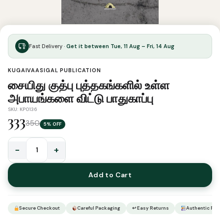
Fast Delivery ·
Get it between Tue, 11 Aug – Fri, 14 Aug
KUGAIVAASIGAL PUBLICATION
சையிது குத்பு புத்தகங்களில் உள்ள
அபாயங்களை விட்டு பாதுகாப்பு
SKU: KP0136
333
350
5% OFF
−
+
சையிது
குத்பு
Add to Cart
புத்தகங்களில்
உள்ள
அபாயங்களை
Secure Checkout
Careful Packaging
↩ Easy Returns
Authentic Pro
விட்டு