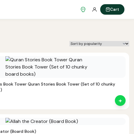
Cart
s Book Tower Quran Stories Book Tower (Set of 10 chunky
)
+
al
urrent
rice
s:
1,250.
eator (Board Book)