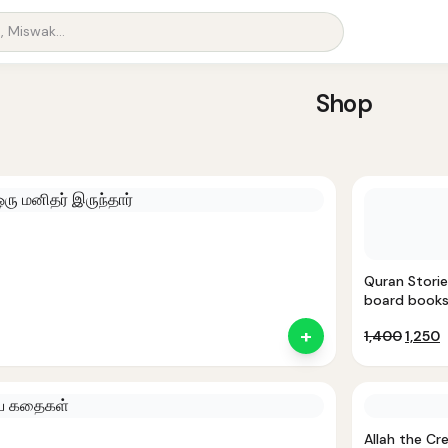
Shop
Quran Storie
board books
+
Origin
C
1,400
1,250
price
p
was:
i
₹1,400.
₹
Allah the Cr