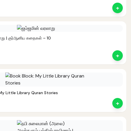
+
ாறு | குர்ஆனிய கதைகள் – 10
+
nt
My Little Library Quran Stories
+
nal
Current
rice
s:
.
1,180.