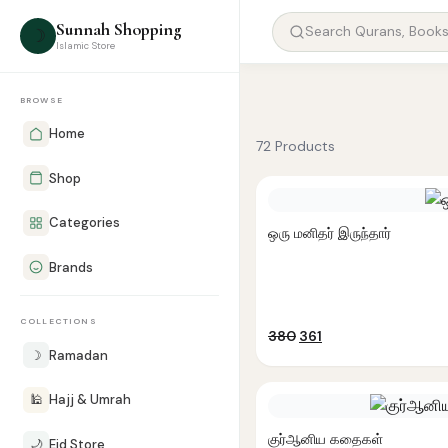
Sunnah Shopping
☽
Islamic Store
BROWSE
Home
72 Products
Shop
Categories
ஒரு மனிதர் இருந்தார்
Brands
COLLECTIONS
Original
Current
380
361
price
price
☽
Ramadan
was:
is:
₹380.
₹361.
🕌
Hajj & Umrah
குர்ஆனிய கதைகள்
🌙
Eid Store