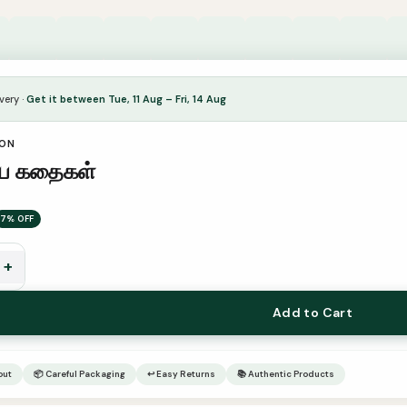
very ·
Get it between Tue, 11 Aug – Fri, 14 Aug
ION
ிய கதைகள்
7% OFF
+
Add to Cart
out
📦 Careful Packaging
↩ Easy Returns
📚 Authentic Products