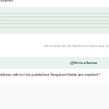
eviews
ids & Learning
,
Kids Story Books Tamil
ication
,
kids Books
,
Story Books
,
summer
5
4
3
2
1
No reviews yet. Be the first to share your e
Write a Review
ddress will not be published.
Required fields are marked
*