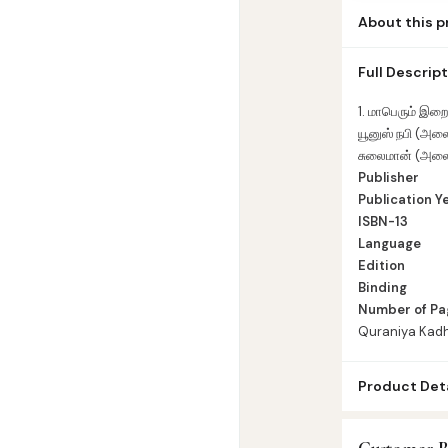
About this 
1. மாபெரும் இறைத
Full Descrip
யூனுஸ் நபி (அலை
சுலைமான் (அலை)
1. மாபெரும் இறைத
யூனுஸ் நபி (அலை
சுலைமான் (அலை)
Publisher
Publication Y
ISBN-13
Language
Edition
Binding
Number of Pa
Quraniya Kadh
Product Deta
SKU:
IFT0043