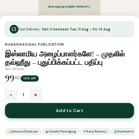
Fast Delivery ·
Get it between Tue, 11 Aug – Fri, 14 Aug
KUGAIVAASIGAL PUBLICATION
இஸ்லாமிய அழைப்பாளர்களே! – முதலில்
தவ்ஹீது – புதுப்பிக்கப்பட்ட பதிப்பு
SKU: KP0042
99
110
10% OFF
−
+
இஸ்லாமிய
அழைப்பாளர்களே!
Add to Cart
-
முதலில்
தவ்ஹீது
Secure Checkout
Careful Packaging
↩ Easy Returns
Authentic Pro
-