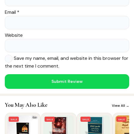
Email
*
Website
Save my name, email, and website in this browser for
the next time I comment.
Noor — Sunnah Shopping AI
Online · Usually replies instantly
You May Also Like
View All →
SALE
SALE
SALE
SALE