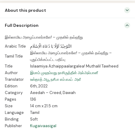
புதுப்பிக்கப்பட்ட
About this product
பதிப்பு
quantity
இஸ்லாமிய எழுச்சியை அரசியல் புரட்சி மூலம் கொண்டுவரத் துடிக்கும் இக்கால
Full Description
இயக்கங்களும் இஸ்லாமிய அழைப்பின் உயிரோட்டத்தை அறிய விரும்பும்
செயல்வீரா்களும் உடனே படிக்க வேண்டிய நூல்.
இஸ்லாமிய அழைப்பாளர்களே! – முதலில் தவ்ஹீது
Arabic Title
التَّوْحِيْدُ اَوَّلًا يَا دُعَاةَ الْاِسْلَامِ
இஸ்லாமிய அழைப்பாளர்களே! – முதலில் தவ்ஹீது –
Tamil Title
புதுப்பிக்கப்பட்ட பதிப்பு
Title
Islaamiya Azhaippaalargalea! Muthalil Tawheed
Author
இமாம் முஹம்மது நாசிருத்தீன் அல்அல்பானீ
Translator
உஸ்தாத் அபூ நசீபா எம்.எஃப். அலீ
Edition
6th, 2022
Category
Aeedah – Creed, Dawah
Pages
136
Size
14 cm x 21.5 cm
Language
Tamil
Binding
Soft
Publisher
Kugaivaasigal