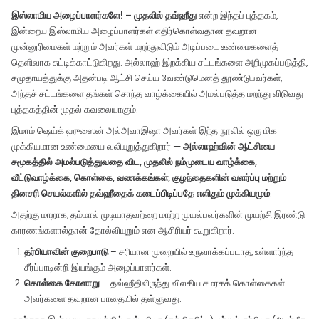
இஸ்லாமிய அழைப்பாளர்களே! – முதலில் தவ்ஹீது
என்ற இந்தப் புத்தகம்,
இன்றைய இஸ்லாமிய அழைப்பாளர்கள் எதிர்கொள்வதான தவறான
முன்னுரிமைகள் மற்றும் அவர்கள் மறந்துவிடும் அடிப்படை உண்மைகளைத்
தெளிவாக சுட்டிக்காட்டுகிறது. அல்லாஹ் இறக்கிய சட்டங்களை அறிமுகப்படுத்தி,
சமுதாயத்துக்கு அதன்படி ஆட்சி செய்ய வேண்டுமெனத் தூண்டுபவர்கள்,
அந்தச் சட்டங்களை தங்கள் சொந்த வாழ்க்கையில் அமல்படுத்த மறந்து விடுவது
புத்தகத்தின் முதல் கவலையாகும்.
இமாம் ஷெய்க் ஹுஸைன் அல்அவாஇஷா அவர்கள் இந்த நூலில் ஒரு மிக
முக்கியமான உண்மையை வலியுறுத்துகிறார் —
அல்லாஹ்வின் ஆட்சியை
சமூகத்தில் அமல்படுத்துவதை விட, முதலில் நம்முடைய வாழ்க்கை,
வீட்டுவாழ்க்கை, கொள்கை, வணக்கங்கள், குழந்தைகளின் வளர்ப்பு மற்றும்
தினசரி செயல்களில் தவ்ஹீதைக் கடைப்பிடிப்பதே எளிதும் முக்கியமும்
.
அதற்கு மாறாக, தம்மால் முடியாதவற்றை மாற்ற முயல்பவர்களின் முயற்சி இரண்டு
காரணங்களால்தான் தோல்வியுறும் என ஆசிரியர் கூறுகிறார்:
தர்பியாவின் குறைபாடு
– சரியான முறையில் உருவாக்கப்படாத, உள்ளார்ந்த
சீர்ப்பாடின்றி இயங்கும் அழைப்பாளர்கள்.
கொள்கை கோளாறு
– தவ்ஹீதிலிருந்து விலகிய சமரசக் கொள்கைகள்
அவர்களை தவறான பாதையில் தள்ளுவது.