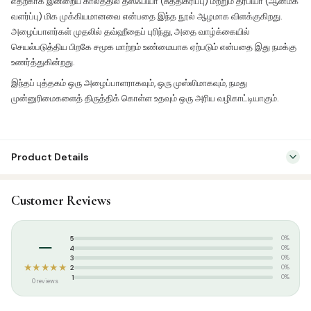
எதற்காக இன்றைய காலத்தில் தஸ்ஃபியா (சுத்திகரிப்பு) மற்றும் தர்பியா (ஆன்மீக
வளர்ப்பு) மிக முக்கியமானவை என்பதை இந்த நூல் ஆழமாக விளக்குகிறது.
அழைப்பாளர்கள் முதலில் தவ்ஹீதைப் புரிந்து, அதை வாழ்க்கையில்
செயல்படுத்திய பிறகே சமூக மாற்றம் உண்மையாக ஏற்படும் என்பதை இது நமக்கு
உணர்த்துகின்றது.
இந்தப் புத்தகம் ஒரு அழைப்பாளராகவும், ஒரு முஸ்லிமாகவும், நமது
முன்னுரிமைகளைத் திருத்திக் கொள்ள உதவும் ஒரு அரிய வழிகாட்டியாகும்.
Product Details
SKU:
KP0042
Customer Reviews
Categories:
Aqeedah
,
Tamil Islamic Books
Tags:
இமாம் முஹம்மது நாசிருத்தீன் அல்அல்பானீ
,
குகைவாசிகள்
–
5
0%
4
0%
3
0%
★★★★★
2
0%
1
0%
0 reviews