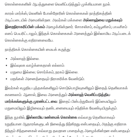
கொள்கைகளின் ஆபத்துகளை வெளிப்படுத்தும் முக்கியமான நூல்.
காரல் மார்க்ஸ், லெனின் போன்றோரின் கொள்கைகள் நாத்திகத்தின்
அடிப்படையில் அமைகின்றன. அவர்கள் மக்களை
அல்லாஹ்வை மறுக்கவும்
இறைநிராகரிப்பின் பக்கம்
அழைக்கின்றனர். சோசலிசம், கம்யூனிசம், பாஃசிசம்
எனப் பெயரிட்டாலும், இந்தக் கொள்கைகள் அனைத்தும் இஸ்லாமிய அடிப்படைக்
கொள்கைக்கு எதிரானவையே.
நாத்திகக் கொள்கையின் மையக் கருத்து:
அல்லாஹ் இல்லை.
இவ்வுலக வாழ்க்கைதான் எல்லாம்.
மறுமை இல்லை; சொர்க்கம், நரகம் இல்லை.
மதங்கள் அனைத்தையும் நிராகரிக்க வேண்டும்.
இவர்கள் எழுதிய புத்தகங்களிலும் சொற்பொழிவுகளிலும் இதைத் தெளிவாகக்
காணலாம். ஆனால், இவை அனைத்தும்
அல்லாஹ் வெளிப்படுத்திய
மார்க்கங்களுக்கு முரண்பட்டவை
. இதைப் பின்பற்றுவோர் இம்மையிலும்
மறுமையிலும் இழிவையும் தண்டனையையும் சந்திக்க வேண்டியிருக்கும்.
இந்த நூலில்,
இஸ்லாமிய உண்மைக் கொள்கை
எவ்வாறு தெளிவாகவும்
உறுதியான ஆதாரங்களுடன் நிலைத்து நிற்கிறது என்பதையும், அதற்கு எதிராக
நிற்கும் சிந்தனைகள் எவ்வாறு தவறான பாதைக்கு அழைக்கின்றன என்பதையும்