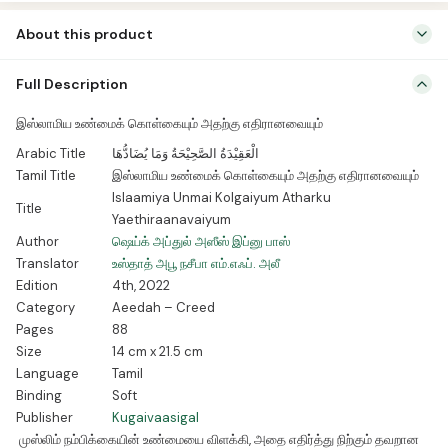
About this product
இஸ்லாமிய இறைக்கொள்கை குறித்து சரியான ஆதாரங்களை முன்வைத்து
Full Description
எளிமையாகவும் சுருக்கமாகவும் விளக்குகின்ற நூல். அத்துடன் அந்தக்
கொள்கைக்கு முரணான நம்பிக்கைகளையும் அடையாளப்படுத்தி மறுப்பு
இஸ்லாமிய உண்மைக் கொள்கையும் அதற்கு எதிரானவையும்
தருகின்ற நூல்.
Arabic Title
الْعَقِيْدَةُ الصَّحِيْحَةُ وَمَا يُضَادُّهَا
Tamil Title
இஸ்லாமிய உண்மைக் கொள்கையும் அதற்கு எதிரானவையும்
Islaamiya Unmai Kolgaiyum Atharku
Title
Yaethiraanavaiyum
Author
ஷெய்க் அப்துல் அஸீஸ் இப்னு பாஸ்
Translator
உஸ்தாத் அபூ நசீபா எம்.எஃப். அலீ
Edition
4th, 2022
Category
Aeedah – Creed
Pages
88
Size
14 cm x 21.5 cm
Language
Tamil
Binding
Soft
Publisher
Kugaivaasigal
முஸ்லிம் நம்பிக்கையின் உண்மையை விளக்கி, அதை எதிர்த்து நிற்கும் தவறான