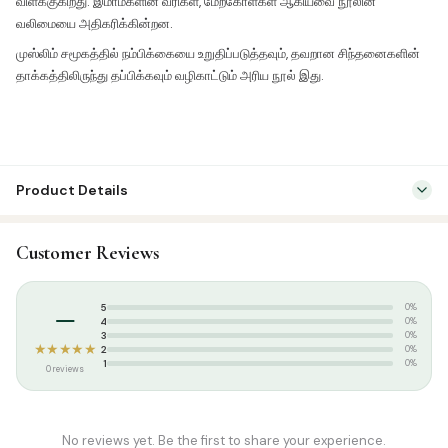
விளக்குகிறது. இமாம்களின் வரிகள், மேற்கோள்கள் ஆகியவை நூலின்
வலிமையை அதிகரிக்கின்றன.
முஸ்லிம் சமூகத்தில் நம்பிக்கையை உறுதிப்படுத்தவும், தவறான சிந்தனைகளின்
தாக்கத்திலிருந்து தப்பிக்கவும் வழிகாட்டும் அரிய நூல் இது.
Product Details
SKU:
KP0021
Customer Reviews
Categories:
Tamil Islamic Books
,
Aqeedah
Tags:
குகைவாசிகள்
,
ஷெய்க் அப்துல் அஸீஸ் இப்னு பாஸ்
–
5
0%
4
0%
3
0%
★★★★★
2
0%
1
0%
0 reviews
No reviews yet. Be the first to share your experience.