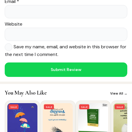
Email
*
Website
Save my name, email, and website in this browser for
the next time I comment.
Noor — Sunnah Shopping AI
Online · Usually replies instantly
You May Also Like
View All →
SALE
SALE
SALE
SALE