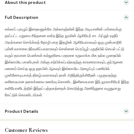
About this product
quantity
எல்லாப் புகழும் இறைவனுக்கே அல்லாஹ்வின் இந்த அடியானின் பார்வைக்கு
Full Description
தரப்பட்ட மறுமை சிந்தனை என்ற இந்த நூலின் ஆசிரியர் சா. அப்துர் ரஹீம்
அவர்களை சொர்க்கத் தோழி மாத இதழின் ஆசிரியராகவும் ஒரு முன்மாதிரி
எல்லாப் புகழும் இறைவனுக்கே அல்லாஹ்வின் இந்த அடியானின் பார்வைக்கு
பள்ளி வாசலை நிர்வகிப்பவராகவும் சென்னை பெரம்பூர் பகுதியில் செயல் பட்டு
தரப்பட்ட மறுமை சிந்தனை என்ற இந்த நூலின் ஆசிரியர் சா. அப்துர் ரஹீம்
வரும் தரமான பெண்கள் கல்லூரியை மதரஸா உருவாக்க மிக நல்ல முறையில்
அவர்களை சொர்க்கத் தோழி மாத இதழின் ஆசிரியராகவும் ஒரு முன்மாதிரி
இஸ்லாமிய மாண்புகள் அங்கு கற்பிக்கப்படுவதற்கு காரணராகவும், குர்ஆனை
பள்ளி வாசலை நிர்வகிப்பவராகவும் சென்னை பெரம்பூர் பகுதியில் செயல் பட்டு
மனனம் செய்த ஒரு ஹாபிஸ் ஆகவும் இஸ்லாமிய அழைப்புப் […]
வரும் தரமான பெண்கள் கல்லூரியை மதரஸா உருவாக்க மிக நல்ல முறையில்
இஸ்லாமிய மாண்புகள் அங்கு கற்பிக்கப்படுவதற்கு காரணராகவும், குர்ஆனை
மனனம் செய்த ஒரு ஹாபிஸ் ஆகவும் இஸ்லாமிய அழைப்புப் பணியில்
முன்னோடியாகத் திகழ்பவராகவும் நான் அறிந்திருக்கிறேன். பழகுவதற்கு
எளிமையான நகைச்சுவை உணர்வு கொண்ட இனிமையான இந் நூலாசிரியர் இந்த
எளியோனிடத்தில் இந்தப் புத்தகத்தைக் கொடுத்து அணிந்துரை எழுதுமாறு
கேட்டுக் கொண்டார்கள்
Product Details
SKU:
HIP0006
Customer Reviews
Categories:
Aqeedah
,
Tamil Islamic Books