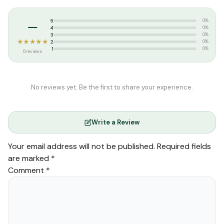
Tags:
S.கமாலுத்தீன் மதனி
,
ஹிரா பப்ளிகேஷன்ஸ்
–
5
0%
4
0%
3
0%
★★★★★
2
0%
1
0%
0 reviews
No reviews yet. Be the first to share your experience.
Write a Review
Your email address will not be published.
Required fields
are marked
*
Comment
*