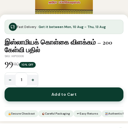
Fast Delivery ·
Get it between Mon, 10 Aug – Thu, 13 Aug
இஸ்லாமியக் கொள்கை விளக்கம் – 200
கேள்வி பதில்
SKU: HIP0006
99
110
10% OFF
−
+
இஸ்லாமியக்
கொள்கை
Add to Cart
விளக்கம்
-
200
Secure Checkout
Careful Packaging
↩ Easy Returns
Authentic Pro
கேள்வி
பதில்