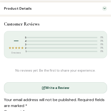
Product Details
SKU:
SBC1213
Customer Reviews
Categories:
Aqeedah
,
Tamil Islamic Books
Tags:
S.கமாலுத்தீன் மதனி
,
ஷெய்குல் இஸ்லாம் இப்னு தைமிய்யா
,
ஹிரா
–
5
0%
பப்ளிகேஷன்ஸ்
4
0%
3
0%
★★★★★
2
0%
1
0%
0 reviews
No reviews yet. Be the first to share your experience.
Write a Review
Your email address will not be published.
Required fields
are marked
*