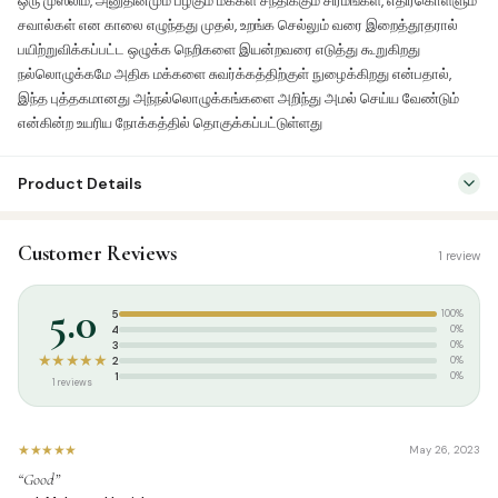
ஒரு முஸ்லிம், அனுதினமும் பழகும் மக்கள் சந்திக்கும் சிரமங்கள், எதிர்கொள்ளும்
சவால்கள் என காலை எழுந்தது முதல், உறங்க செல்லும் வரை இறைத்தூதரால்
பயிற்றுவிக்கப்பட்ட ஒழுக்க நெறிகளை இயன்றவரை எடுத்து கூறுகிறது
நல்லொழுக்கமே அதிக மக்களை சுவர்க்கத்திற்குள் நுழைக்கிறது என்பதால்,
இந்த புத்தகமானது அந்நல்லொழுக்கங்களை அறிந்து அமல் செய்ய வேண்டும்
என்கின்ற உயரிய நோக்கத்தில் தொகுக்கப்பட்டுள்ளது
Product Details
SKU:
SBC0098
Customer Reviews
1 review
Categories:
Kids & Learning
,
Kids Story Books Tamil
Tags:
summer
,
சாஜிதா புக் சென்டர்
5.0
5
100%
4
0%
3
0%
★★★★★
2
0%
1
0%
1 reviews
★★★★★
May 26, 2023
“Good”