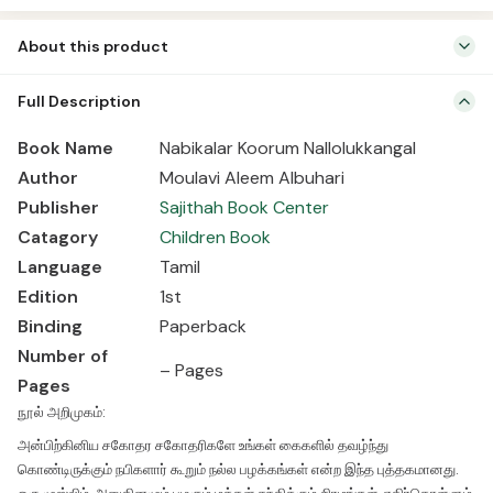
About this product
Book Name Nabikalar Koorum Nallolukkangal Author Moulavi Aleem
Full Description
Albuhari Publisher Sajithah Book Center Catagory Children Book
Language Tamil Edition 1st Binding Paperback Number of Pages –
Book Name
Nabikalar Koorum Nallolukkangal
Pages நூல் அறிமுகம்: அன்பிற்கினிய சகோதர சகோதரிகளே உங்கள் கைகளில்
Author
Moulavi Aleem Albuhari
தவழ்ந்து கொண்டிருக்கும் நபிகளார் கூறும் நல்ல பழக்கங்கள் என்ற இந்த
Publisher
Sajithah Book Center
புத்தகமானது. ஒரு முஸ்லிம், அனுதினமும் பழகும் மக்கள் சந்திக்கும் சிரமங்கள்,
எதிர்கொள்ளும் சவால்கள் என காலை எழுந்தது […]
Catagory
Children Book
Language
Tamil
Edition
1st
Binding
Paperback
Number of
– Pages
Pages
நூல் அறிமுகம்:
அன்பிற்கினிய சகோதர சகோதரிகளே உங்கள் கைகளில் தவழ்ந்து
கொண்டிருக்கும் நபிகளார் கூறும் நல்ல பழக்கங்கள் என்ற இந்த புத்தகமானது.