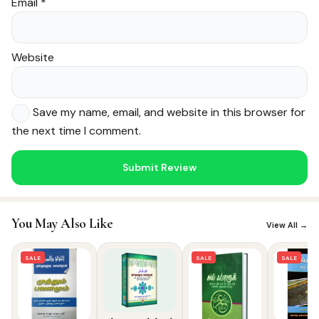
Email
*
Website
Save my name, email, and website in this browser for
the next time I comment.
Noor — Sunnah Shopping AI
Online · Usually replies instantly
You May Also Like
View All →
SALE
SALE
SALE