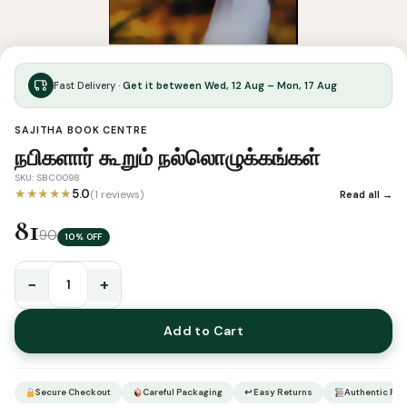
Fast Delivery ·
Get it between Wed, 12 Aug – Mon, 17 Aug
SAJITHA BOOK CENTRE
நபிகளார் கூறும் நல்லொழுக்கங்கள்
SKU: SBC0098
★★★★★
5.0
(1 reviews)
Read all →
81
90
10% OFF
−
+
நபிகளார்
கூறும்
Add to Cart
நல்லொழுக்கங்கள்
quantity
Secure Checkout
Careful Packaging
↩ Easy Returns
Authentic Pro