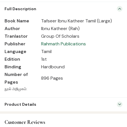
Book Name Tafseer Ibnu Katheer Tamil (Large) Author Ibnu Katheer
Full Description
(Rah) Tranlastor Group Of Scholars Publisher Rahmath Publications
Language Tamil Edition 1st Binding Hardbound Number of Pages
Book Name
Tafseer Ibnu Katheer Tamil (Large)
896 Pages நூல் அறிமுகம்:
Author
Ibnu Katheer (Rah)
Tranla
stor
Group Of Scholars
Publisher
Rahmath Publications
Language
Tamil
Edition
1st
Binding
Hardbound
Number of
896 Pages
Pages
நூல் அறிமுகம்:
Product Details
SKU:
RP0008
Customer Reviews
Categories:
Qur’an & Tafseer
,
Tafseer (Tamil)