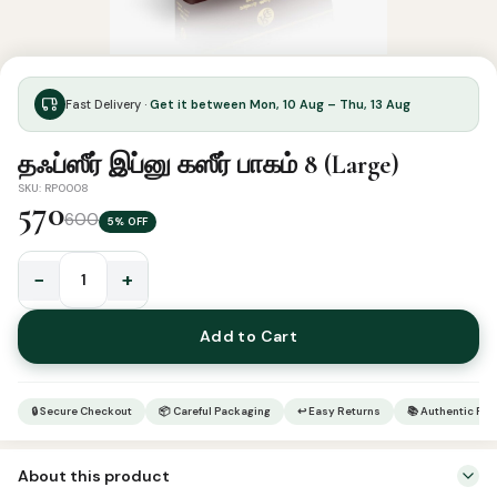
Fast Delivery ·
Get it between Mon, 10 Aug – Thu, 13 Aug
தஃப்ஸீர் இப்னு கஸீர் பாகம் 8 (Large)
SKU: RP0008
570
600
5% OFF
−
+
தஃப்ஸீர்
இப்னு
Add to Cart
கஸீர்
பாகம்
8
🔒 Secure Checkout
📦 Careful Packaging
↩ Easy Returns
📚 Authentic Pr
(Large)
quantity
About this product