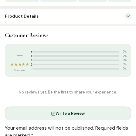
Product Details
SKU:
ASP01049
Customer Reviews
Categories:
Aqeedah
,
Tamil Islamic Books
Tags:
Ahlussunnah Padippagam
,
அஹ்லுஸ்ஸுன்னா பதிப்பகம்
,
மௌலவி
–
5
0%
பஷீர் ஃபிர்தௌஸி
4
0%
3
0%
★★★★★
2
0%
1
0%
0 reviews
No reviews yet. Be the first to share your experience.
Write a Review
Your email address will not be published.
Required fields
are marked
*