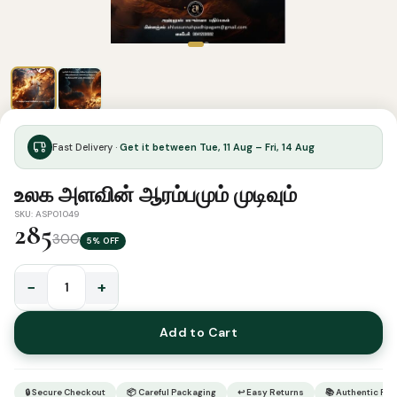
Fast Delivery ·
Get it between Tue, 11 Aug – Fri, 14 Aug
உலக அளவின் ஆரம்பமும் முடிவும்
SKU: ASP01049
285
300
5% OFF
−
+
உலக
அளவின்
Add to Cart
ஆரம்பமும்
முடிவும்
quantity
🔒 Secure Checkout
📦 Careful Packaging
↩ Easy Returns
📚 Authentic Pr