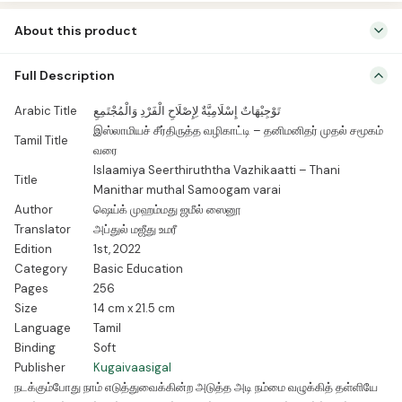
சமூகம்
About this product
வரை
quantity
இஸ்லாமிய நம்பிக்கை, வணக்க வழிபாடுகள், ஒழுக்கங்கள், அரசியல், வாழ்க்கை
Full Description
முறைகள் பற்றி எண்ணற்ற குறிப்புகள் அடங்கிய நூல்
Arabic Title
تَوْجِيْهَاتٌ إِسْلَامِيَّةٌ لِإِصْلَاحِ الْفَرْدِ وَالْمُجْتَمِعِ
இஸ்லாமியச் சீர்திருத்த வழிகாட்டி – தனிமனிதர் முதல் சமூகம்
Tamil Title
வரை
Islaamiya Seerthiruththa Vazhikaatti – Thani
Title
Manithar muthal Samoogam varai
Author
ஷெய்க் முஹம்மது ஜமீல் ஸைனூ
Translator
அப்துல் மஜீது உமரீ
Edition
1st, 2022
Category
Basic Education
Pages
256
Size
14 cm x 21.5 cm
Language
Tamil
Binding
Soft
Publisher
Kugaivaasigal
நடக்கும்போது நாம் எடுத்துவைக்கின்ற அடுத்த அடி நம்மை வழுக்கித் தள்ளியே