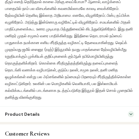
தீரும் எனத் தெரிந்தால் காலை அங்கு வைப்போமா? ஆனால், வாழ்க்கைப்
பாதையில் நாம் பல விசயங்களில் கவனமில்லாமலே காலடி வைக்கிறோம்.
நேர்வழியின் தெளிவு இல்லாத அறியாமை. எனவே, விழுகிறோம்; பின்பு தப்பிக்க
எழுகிறோம். அடுத்து இன்னொரு வழிகேட்டில் விழுகிறோம். சமயங்களில் அதன்
பாதிப்புகளைக்கூட உணர முடியாத பித்துநிலையில் கிடந்துவிடுகிறோம். இது தனி
மனிதர் முதல் சமூகம் வரை பாதிக்கின்றது. இந்நிலை தொடராமல் நம்மைப்
பாதுகாக்க நமக்கான எளிய சீர்திருத்த வழிகாட்டி தேவையாகின்றது. ஷெய்க்
முஹம்மது ஜமீல் ஸைனூ (ரஹ்) இந்நூலில் நமது பாதங்களை நேர்வழியின்மீது
உறுதியாக்கும் முக்கியக் குறிப்புகளைக் குர்ஆன் நபிமொழியிலிருந்து
தொகுத்தளிக்கிறார். கொள்கை சீர்திருத்தத்திலிருந்து தலைப்புகளைத்
தொடங்கி வணக்க வழிபாடுகள், குடும்ப நலன், சமூக நலன், தனி மனித
ஒழுக்கங்கள் என்று பல அம்சங்களில் நம்மையும் பிறரையும் சீர்திருத்திக்கொள்ள
வழிகாட்டுகிறார். உலகின் பல மொழிகளில் வெளியாகி, பல இஸ்லாமியக்
கல்விக்கூடங்களில் பாடங்களாக நடத்தப்படுகிற இந்நூல் இதன் சொல் முறையில்
தனித்து விளங்குகிறது.
Product Details
SKU:
KP0056
Customer Reviews
Categories:
Family & Parenting
,
Tamil Islamic Books