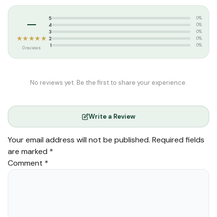
Tags:
குகைவாசிகள்
–
5
0%
4
0%
3
0%
★★★★★
2
0%
1
0%
0 reviews
No reviews yet. Be the first to share your experience.
Write a Review
Your email address will not be published.
Required fields
are marked
*
Comment
*