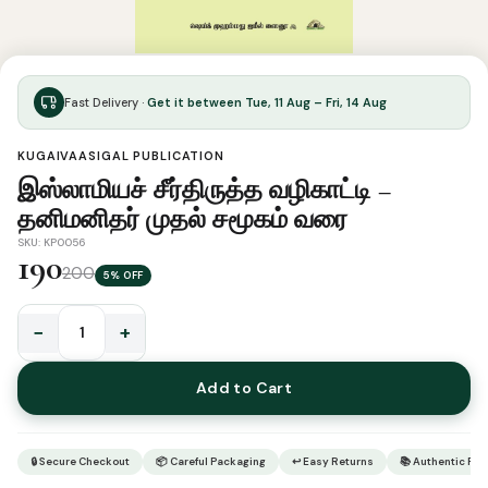
Fast Delivery ·
Get it between Tue, 11 Aug – Fri, 14 Aug
KUGAIVAASIGAL PUBLICATION
இஸ்லாமியச் சீர்திருத்த வழிகாட்டி –
தனிமனிதர் முதல் சமூகம் வரை
SKU: KP0056
190
200
5% OFF
−
+
இஸ்லாமியச்
சீர்திருத்த
Add to Cart
வழிகாட்டி
-
தனிமனிதர்
🔒 Secure Checkout
📦 Careful Packaging
↩ Easy Returns
📚 Authentic Pr
முதல்