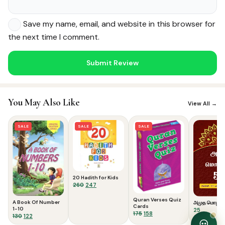
Save my name, email, and website in this browser for
the next time I comment.
Noor — Sunnah Shopping AI
Online · Usually replies instantly
You May Also Like
View All →
SALE
SALE
SALE
20 Hadith for Kids
Original
Current
260
247
price
price
Quran Verses Quiz
was:
is:
A Book Of Number
அமுத மொழிக
Cards
₹260.
₹247.
1-10
25
Original
Current
175
158
Original
Current
130
122
price
price
price
price