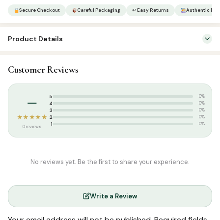
வகுப்பு
Secure Checkout
Careful Packaging
↩ Easy Returns
Authentic Pro
|
இரண்டு
Product Details
புத்தகங்கள்
quantity
SKU:
JAQH0002
Customer Reviews
Categories:
Kids & Learning
,
Kids Learning Books Tamil
Tags:
JAQH Education Board
,
summer
–
5
0%
4
0%
3
0%
★★★★★
2
0%
1
0%
0 reviews
No reviews yet. Be the first to share your experience.
Write a Review
Your email address will not be published.
Required fields