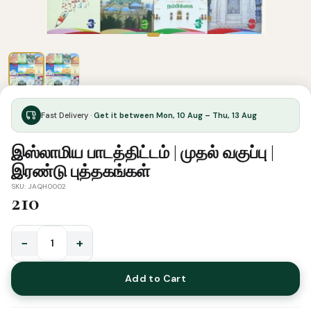
Fast Delivery ·
Get it between Mon, 10 Aug – Thu, 13 Aug
இஸ்லாமிய பாடத்திட்டம் | முதல் வகுப்பு |
இரண்டு புத்தகங்கள்
SKU: JAQH0002
210
−
+
இஸ்லாமிய
பாடத்திட்டம்
Add to Cart
|
முதல்