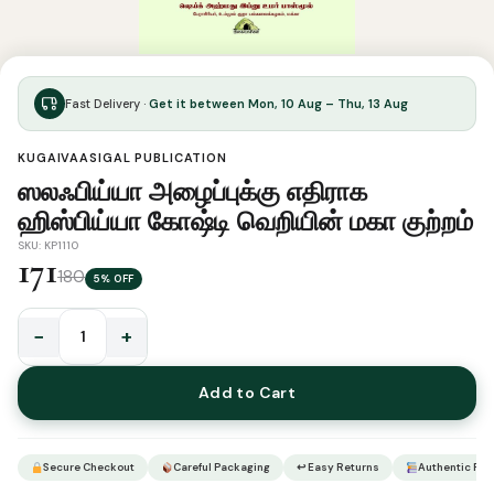
Fast Delivery ·
Get it between Mon, 10 Aug – Thu, 13 Aug
KUGAIVAASIGAL PUBLICATION
ஸலஃபிய்யா அழைப்புக்கு எதிராக
ஹிஸ்பிய்யா கோஷ்டி வெறியின் மகா குற்றம்
SKU: KP1110
171
180
5% OFF
−
+
ஸலஃபிய்யா
அழைப்புக்கு
Add to Cart
எதிராக
ஹிஸ்பிய்யா
கோஷ்டி
Secure Checkout
Careful Packaging
↩ Easy Returns
Authentic Pro
வெறியின்