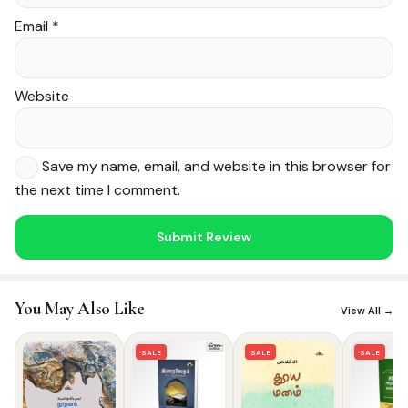
Email
*
Website
Save my name, email, and website in this browser for
the next time I comment.
Noor — Sunnah Shopping AI
Online · Usually replies instantly
You May Also Like
View All →
SALE
SALE
SALE