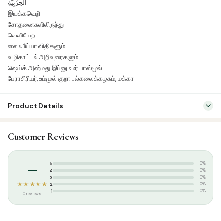
الْحِرْبِيَّةِ
இயக்கவெறி
சோதனைகளிலிருந்து
வெளியேற
ஸலஃபீய்யா விதிகளும்
வழிகாட்டல் அறிவுரைகளும்
ஷெய்க் அஹ்மது இப்னு உமர் பாஸ்மூல்
பேராசிரியர், உம்முல் குறா பல்கலைக்கழகம், மக்கா
Product Details
SKU:
KP1110
Customer Reviews
Categories:
Aqeedah
,
Tamil Islamic Books
Tags:
Aqeedha Books Tamil
,
Kugaivaasigal
,
Kugaivasigal
,
–
5
0%
குகைவாசிகள்
4
0%
3
0%
★★★★★
2
0%
1
0%
0 reviews