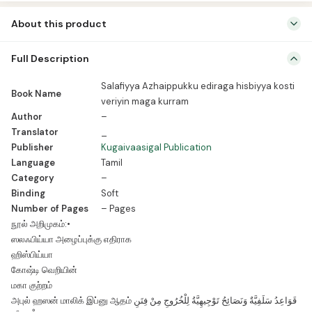
மகா
About this product
குற்றம்
quantity
Book Name Salafiyya Azhaippukku ediraga hisbiyya kosti veriyin
Full Description
maga kurram Author – Translator _ Publisher Kugaivaasigal
Publication Language Tamil Category – Binding Soft Number of
Salafiyya Azhaippukku ediraga hisbiyya kosti
Book Name
Pages – Pages நூல் அறிமுகம்:• ஸலஃபிய்யா அழைப்புக்கு எதிராக
veriyin maga kurram
ஹிஸ்பிய்யா கோஷ்டி வெறியின் மகா குற்றம் அபுல் ஹஸன் மாலிக் இப்னு ஆதம்
Author
–
قَوَاعِدُ سَلَفِيَّةٌ وَنَصَائِحُ تَوْجِيهِيَّةُ لِلْخُرُوجِ مِنْ فِتَنِ الْحِرْبِيَّةِ இயக்கவெறி
Translator
_
சோதனைகளிலிருந்து வெளியேற ஸலஃபீய்யா […]
Publisher
Kugaivaasigal Publication
Language
Tamil
Category
–
Binding
Soft
Number of Pages
– Pages
நூல் அறிமுகம்:•
ஸலஃபிய்யா அழைப்புக்கு எதிராக
ஹிஸ்பிய்யா
கோஷ்டி வெறியின்
மகா குற்றம்
அபுல் ஹஸன் மாலிக் இப்னு ஆதம் قَوَاعِدُ سَلَفِيَّةٌ وَنَصَائِحُ تَوْجِيهِيَّةُ لِلْخُرُوجِ مِنْ فِتَنِ